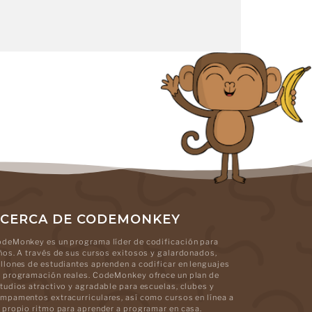
CERCA DE CODEMONKEY
deMonkey es un programa líder de codificación para
ños. A través de sus cursos exitosos y galardonados,
llones de estudiantes aprenden a codificar en lenguajes
 programación reales. CodeMonkey ofrece un plan de
tudios atractivo y agradable para escuelas, clubes y
mpamentos extracurriculares, así como cursos en línea a
 propio ritmo para aprender a programar en casa.