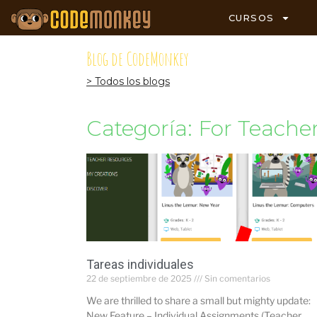
CURSOS
Blog de CodeMonkey
> Todos los blogs
Categoría: For Teache
Tareas individuales
22 de septiembre de 2025
Sin comentarios
We are thrilled to share a small but mighty update:
New Feature – Individual Assignments (Teacher