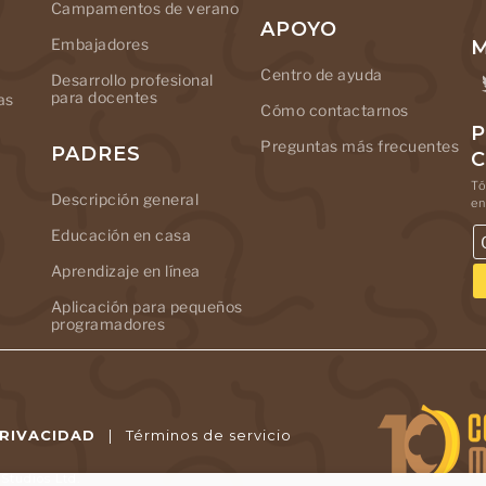
Campamentos de verano
APOYO
Embajadores
M
Centro de ayuda
Desarrollo profesional
para docentes
as
Cómo contactarnos
P
Preguntas más frecuentes
PADRES
Tó
Descripción general
en
Educación en casa
Aprendizaje en línea
Aplicación para pequeños
programadores
PRIVACIDAD
|
Términos de servicio
tudios Ltd.