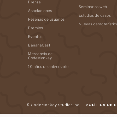
Prensa
Seminarios web
Asociaciones
Estudios de casos
Reseñas de usuarios
Nuevas característic
Premios
Eventos
BananaCast
Mercancía de
CodeMonkey
10 años de aniversario
© CodeMonkey Studios Inc. |
POLÍTICA DE 
CodeMonkey® es una marca registrada de CodeMonkey S