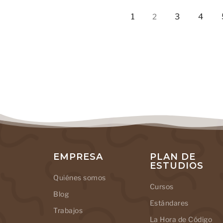
1
3
4
2
EMPRESA
PLAN DE
ESTUDIOS
Quiénes somos
Cursos
Blog
Estándares
Trabajos
La Hora de Código