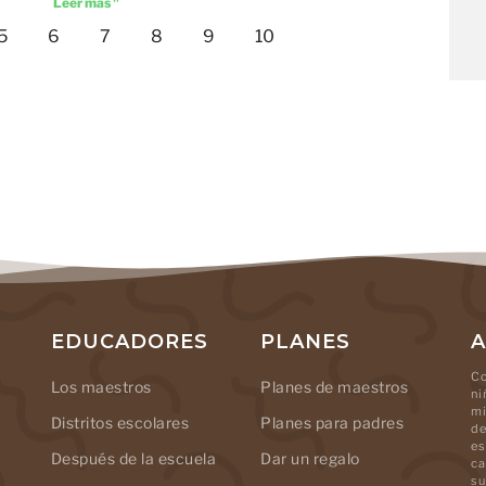
Leer más "
5
6
7
8
9
10
EDUCADORES
PLANES
A
Co
Los maestros
Planes de maestros
ni
mi
Distritos escolares
Planes para padres
de
es
Después de la escuela
Dar un regalo
ca
su