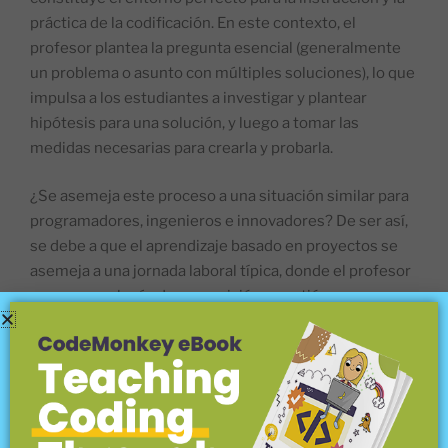
práctica de la codificación. En este contexto, el
profesor plantea la pregunta esencial (generalmente
un problema o asunto con múltiples soluciones), lo que
impulsa a los estudiantes a investigar y plantear
hipótesis para una solución, y luego a tomar las
medidas necesarias para crearla y probarla.
¿Se asemeja este proceso a una situación similar para
programadores, ingenieros e innovadores? De ser así,
se debe a que el aprendizaje basado en proyectos se
asemeja a una jornada laboral típica, donde el profesor
asume un rol más de supervisión y gestión.
Otro ejemplo se conoce como "invertir el aula". En esta
situación, los estudiantes interactúan con el nuevo
material relacionado con programación, alfabetización
digital u otro concepto o habilidad tecnológica fuera de
la jornada escolar. Este material se presenta en forma