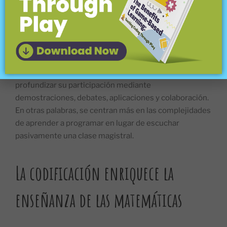
de lecturas, videotutoriales u otro medio que sirve
como preparación para la siguiente clase.
Al regresar a clase, los estudiantes aportan sus
preguntas, inquietudes y perspectivas sobre la nueva
habilidad o concepto. A partir de ahí, pueden
profundizar su participación mediante
demostraciones, debates, aplicaciones y colaboración.
En otras palabras, se centran más en las complejidades
de aprender a programar en lugar de escuchar
pasivamente una clase magistral.
La codificación enriquece la
enseñanza de las matemáticas