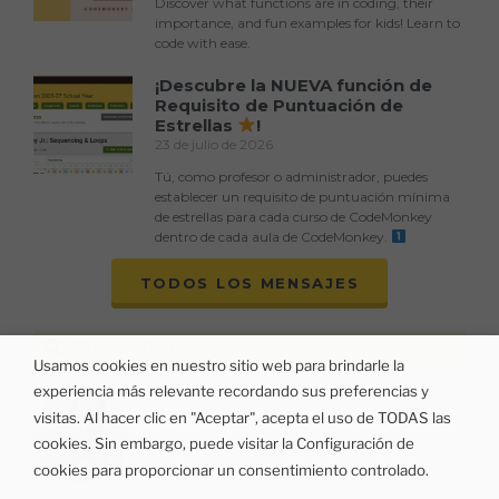
Discover what functions are in coding, their
importance, and fun examples for kids! Learn to
code with ease.
¡Descubre la NUEVA función de
Requisito de Puntuación de
Estrellas
!
23 de julio de 2026
Tú, como profesor o administrador, puedes
establecer un requisito de puntuación mínima
de estrellas para cada curso de CodeMonkey
dentro de cada aula de CodeMonkey.
TODOS LOS MENSAJES
Usamos cookies en nuestro sitio web para brindarle la
experiencia más relevante recordando sus preferencias y
visitas. Al hacer clic en "Aceptar", acepta el uso de TODAS las
cookies. Sin embargo, puede visitar la Configuración de
cookies para proporcionar un consentimiento controlado.