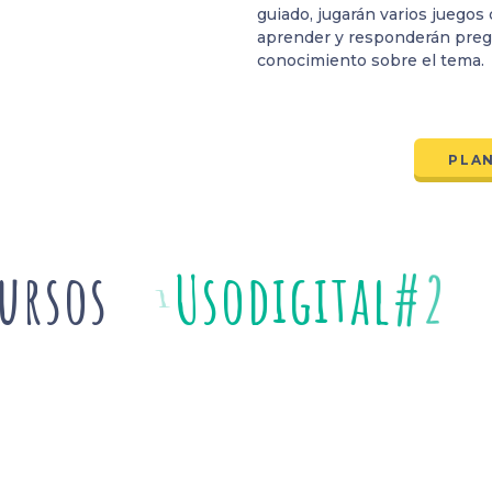
guiado, jugarán varios juegos
aprender y responderán preg
conocimiento sobre el tema.
PLAN
ursos
#
2
C
i