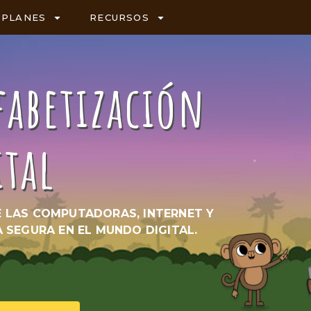
PLANES
RECURSOS
fabetización
ital
 LAS COMPUTADORAS, INTERNET Y
SEGURA EN EL MUNDO DIGITAL.