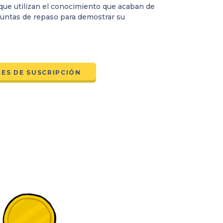
 que utilizan el conocimiento que acaban de
untas de repaso para demostrar su
ES DE SUSCRIPCIÓN
u
d
a
d
a
n
í
a
d
i
g
i
t
a
l