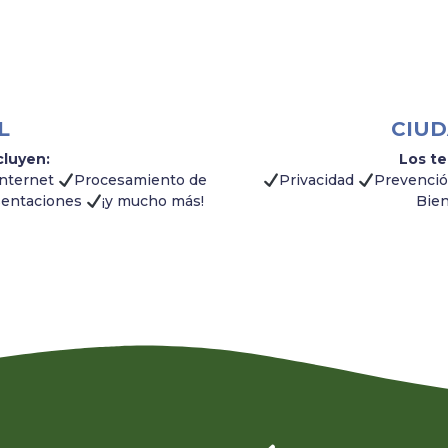
L
CIUD
cluyen:
Los te
Internet
Procesamiento de
Privacidad
Prevenci
sentaciones
¡y mucho más!
Bien