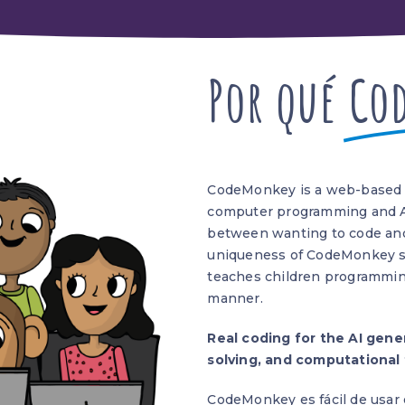
Por qué
Co
CodeMonkey is a web-based le
computer programming and AI
between wanting to code and
uniqueness of CodeMonkey st
teaches children programmin
manner.
Real coding for the AI gener
solving, and computational 
CodeMonkey es fácil de usar e