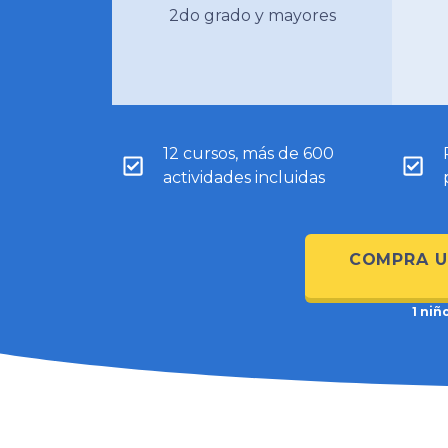
2do grado y mayores
12 cursos, más de 600
actividades incluidas
COMPRA U
1 niñ