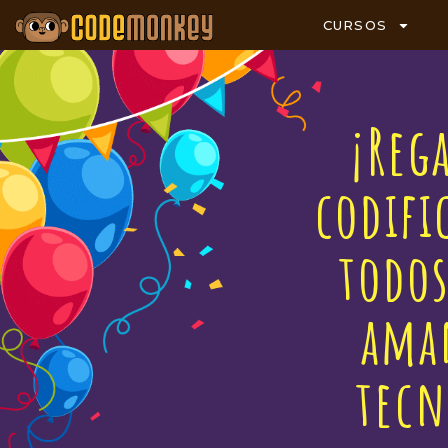
CURSOS
¡Reg
codifi
todos
aman
tecn