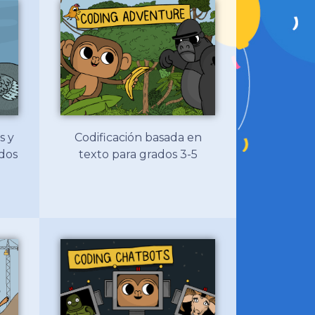
s y
Codificación basada en
ados
texto para grados 3-5