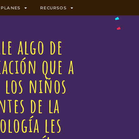
PLANES
RECURSOS
ale algo de
cación que a
 los niños
tes de la
ología les