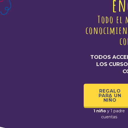
en
Todo el 
conocimient
co
TODOS ACCED
LOS CURS
C
REGALO
PARA UN
NIÑO
1 niño
y 1 padre
cuentas