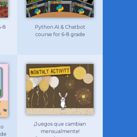
6-8
Python AI & Chatbot
course for 6-8 grade
¡Juegos que cambian
co
mensualmente!
 de