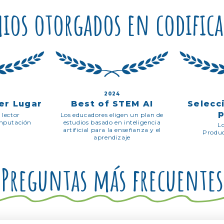
ios otorgados en codific
2024
er Lugar
Best of STEM AI
Selecc
 lector
Los educadores eligen un plan de
omputación
estudios basado en inteligencia
L
artificial para la enseñanza y el
Produc
aprendizaje
Preguntas más frecuentes