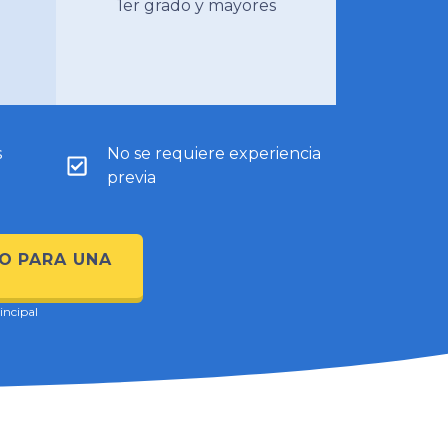
1er grado y mayores
s
No se requiere experiencia
previa
O PARA UNA
incipal