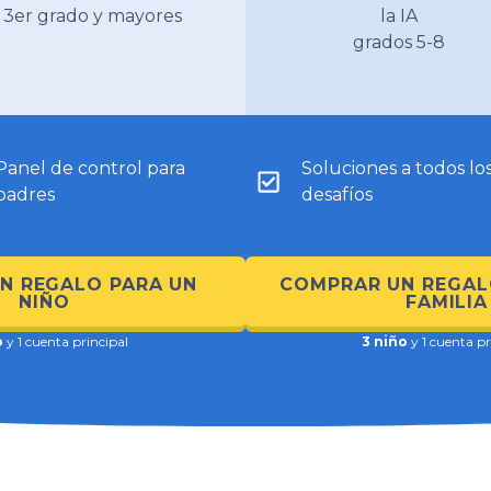
3er grado y mayores
la IA
grados 5-8
Panel de control para
Soluciones a todos lo
padres
desafíos
N REGALO PARA UN
COMPRAR UN REGAL
NIÑO
FAMILIA
o
y 1 cuenta principal
3 niño
y 1 cuenta pr