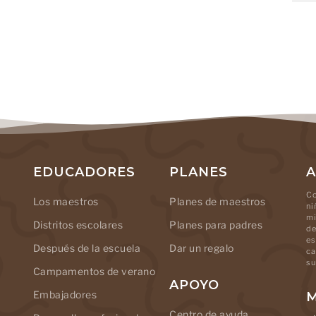
EDUCADORES
PLANES
A
Co
Los maestros
Planes de maestros
ni
mi
Distritos escolares
Planes para padres
de
es
Después de la escuela
Dar un regalo
ca
su
Campamentos de verano
APOYO
Embajadores
M
Centro de ayuda