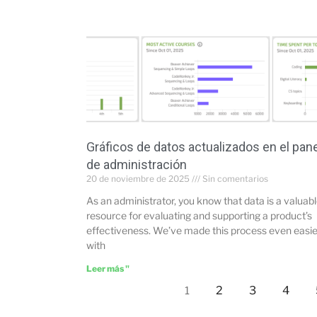
Gráficos de datos actualizados en el pan
de administración
20 de noviembre de 2025
Sin comentarios
As an administrator, you know that data is a valuab
resource for evaluating and supporting a product’s
effectiveness. We’ve made this process even easie
with
Leer más "
2
3
4
1