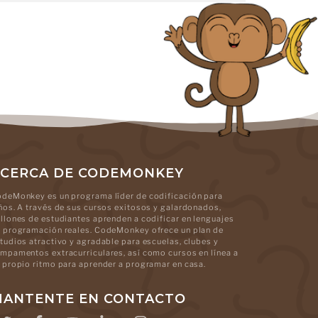
CERCA DE CODEMONKEY
deMonkey es un programa líder de codificación para
ños. A través de sus cursos exitosos y galardonados,
llones de estudiantes aprenden a codificar en lenguajes
 programación reales. CodeMonkey ofrece un plan de
tudios atractivo y agradable para escuelas, clubes y
mpamentos extracurriculares, así como cursos en línea a
 propio ritmo para aprender a programar en casa.
ANTENTE EN CONTACTO