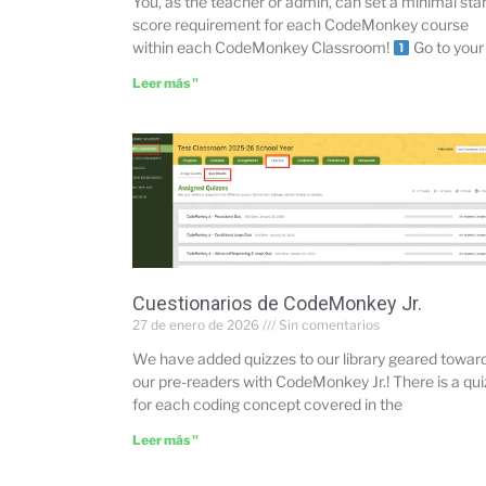
You, as the teacher or admin, can set a minimal sta
score requirement for each CodeMonkey course
within each CodeMonkey Classroom!
Go to your
Leer más "
Cuestionarios de CodeMonkey Jr.
27 de enero de 2026
Sin comentarios
We have added quizzes to our library geared towar
our pre-readers with CodeMonkey Jr.! There is a qui
for each coding concept covered in the
Leer más "