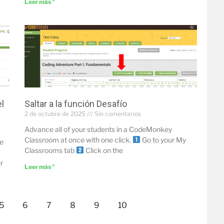
Leer más "
el
Saltar a la función Desafío
2 de octubre de 2025
Sin comentarios
Advance all of your students in a CodeMonkey
Classroom at once with one click.
Go to your My
le
Classrooms tab
Click on the
r
Leer más "
5
6
7
8
9
10