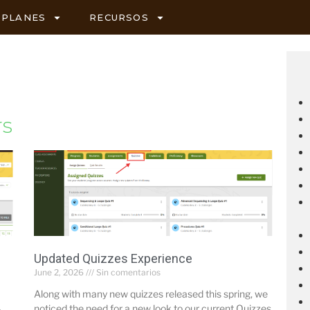
PLANES
RECURSOS
rs
Updated Quizzes Experience
June 2, 2026
Sin comentarios
Along with many new quizzes released this spring, we
noticed the need for a new look to our current Quizzes