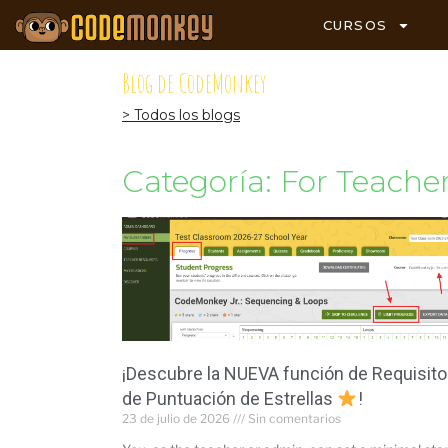
CURSOS
Blog de CodeMonkey
> Todos los blogs
Categoría: For Teache
¡Descubre la NUEVA función de Requisito
de Puntuación de Estrellas
!
23 de julio de 2026
Sin comentarios