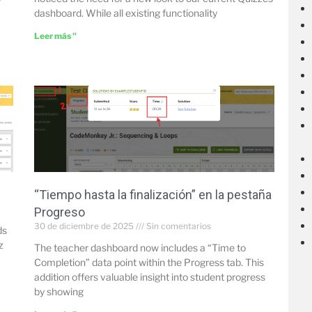
r
dashboard. While all existing functionality
Leer más "
“Tiempo hasta la finalización” en la pestaña
Progreso
30 de diciembre de 2025
Sin comentarios
ds
z
The teacher dashboard now includes a “Time to
Completion” data point within the Progress tab. This
addition offers valuable insight into student progress
by showing