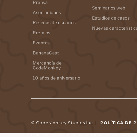
Prensa
Seminarios web
Asociaciones
Estudios de casos
Reseñas de usuarios
Nuevas característic
Premios
Eventos
BananaCast
Mercancía de
CodeMonkey
10 años de aniversario
© CodeMonkey Studios Inc. |
POLÍTICA DE 
CodeMonkey® es una marca registrada de CodeMonkey S