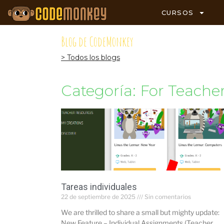
CURSOS
Blog de CodeMonkey
> Todos los blogs
Categoría: For Teache
Tareas individuales
22 de septiembre de 2025
Sin comentarios
We are thrilled to share a small but mighty update:
New Feature – Individual Assignments (Teacher