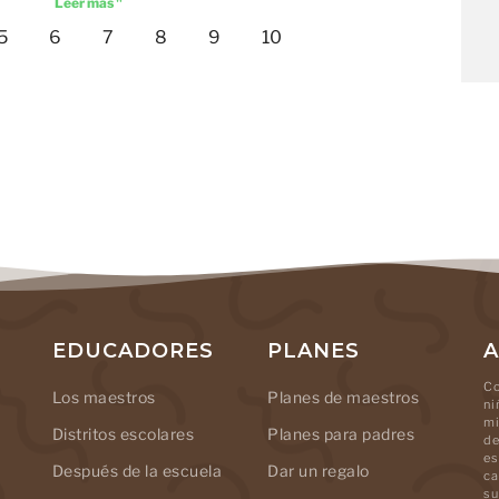
Leer más "
5
6
7
8
9
10
EDUCADORES
PLANES
A
Co
Los maestros
Planes de maestros
ni
mi
Distritos escolares
Planes para padres
de
es
Después de la escuela
Dar un regalo
ca
su