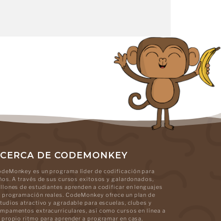
CERCA DE CODEMONKEY
deMonkey es un programa líder de codificación para
ños. A través de sus cursos exitosos y galardonados,
llones de estudiantes aprenden a codificar en lenguajes
 programación reales. CodeMonkey ofrece un plan de
tudios atractivo y agradable para escuelas, clubes y
mpamentos extracurriculares, así como cursos en línea a
 propio ritmo para aprender a programar en casa.