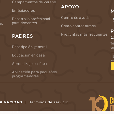
Campamentos de verano
APOYO
Embajadores
M
Centro de ayuda
Desarrollo profesional
para docentes
as
Cómo contactarnos
P
Preguntas más frecuentes
PADRES
Tó
Descripción general
en
Educación en casa
Aprendizaje en línea
Aplicación para pequeños
programadores
PRIVACIDAD
|
Términos de servicio
tudios Ltd.