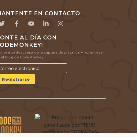
ANTENTE EN CONTACTO
ONTE AL DÍA CON
CODEMONKEY!
mese un descanso de la captura de plátanos y regístrese
 el blog de CodeMonkey