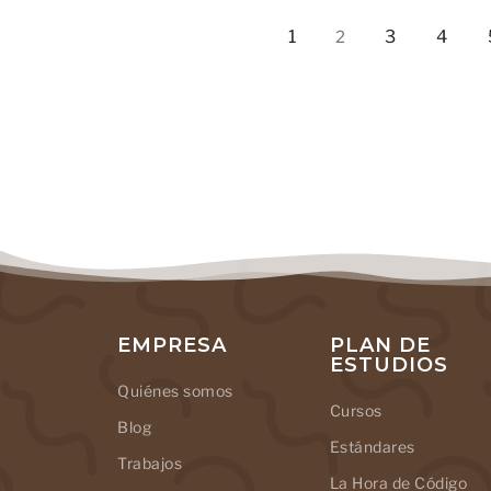
1
3
4
2
EMPRESA
PLAN DE
ESTUDIOS
Quiénes somos
Cursos
Blog
Estándares
Trabajos
La Hora de Código