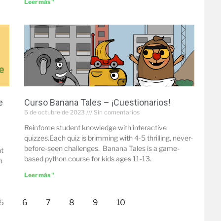
Leer más "
e
Curso Banana Tales – ¡Cuestionarios!
5 de octubre de 2023
Sin comentarios
Reinforce student knowledge with interactive
quizzes.Each quiz is brimming with 4-5 thrilling, never-
before-seen challenges. Banana Tales is a game-
nt
based python course for kids ages 11-13.
n
Leer más "
6
7
8
9
10
5