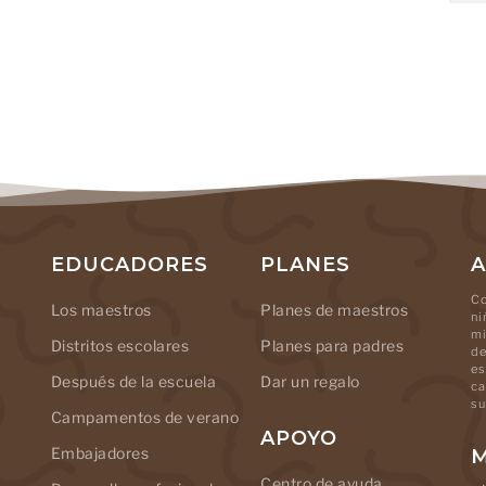
EDUCADORES
PLANES
A
Co
Los maestros
Planes de maestros
ni
mi
Distritos escolares
Planes para padres
de
es
Después de la escuela
Dar un regalo
ca
su
Campamentos de verano
APOYO
Embajadores
M
Centro de ayuda