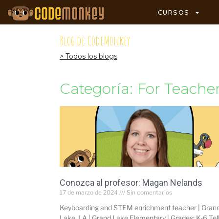
CURSOS
Blog de CodeMonkey
> Todos los blogs
Categoría: For Teache
Conozca al profesor: Magan Nelands
17 de marzo de 2024
Sin comentarios
Keyboarding and STEM enrichment teacher | Gran
Lake, LA | Grand Lake Elementary | Grades: K-6 Tell