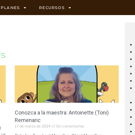
PLANES
RECURSOS
rs
Conozca a la maestra: Antoinette (Toni)
Remenaric
17 de marzo de 2024
Sin comentarios
d
 us