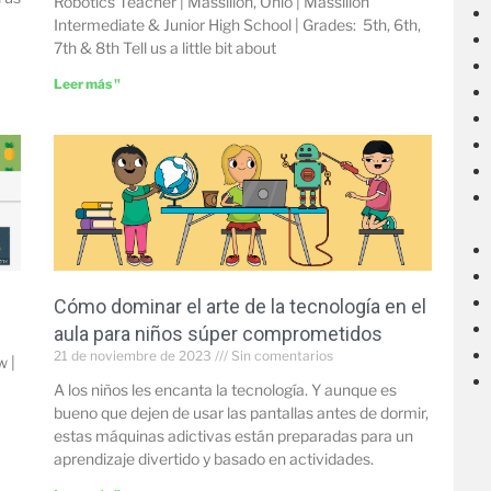
Robotics Teacher | Massillon, Ohio | Massillon
Intermediate & Junior High School | Grades: 5th, 6th,
7th & 8th Tell us a little bit about
Leer más "
Cómo dominar el arte de la tecnología en el
aula para niños súper comprometidos
21 de noviembre de 2023
Sin comentarios
w |
A los niños les encanta la tecnología. Y aunque es
bueno que dejen de usar las pantallas antes de dormir,
estas máquinas adictivas están preparadas para un
aprendizaje divertido y basado en actividades.