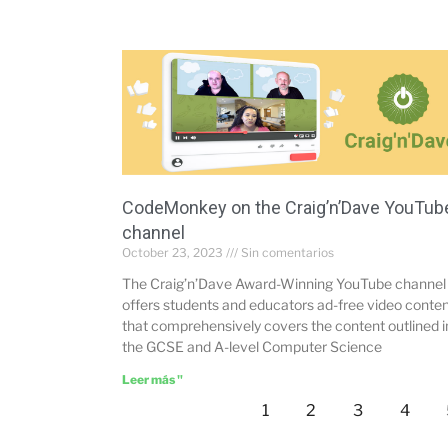
CodeMonkey on the Craig’n’Dave YouTub
channel
October 23, 2023
Sin comentarios
The Craig’n’Dave Award-Winning YouTube channel
offers students and educators ad-free video conte
that comprehensively covers the content outlined i
the GCSE and A-level Computer Science
Leer más "
1
2
3
4