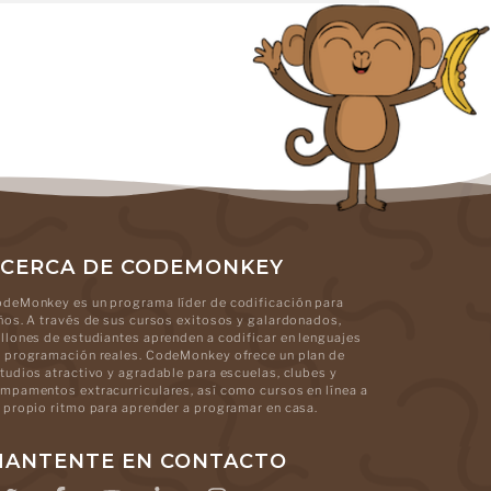
CERCA DE CODEMONKEY
deMonkey es un programa líder de codificación para
ños. A través de sus cursos exitosos y galardonados,
llones de estudiantes aprenden a codificar en lenguajes
 programación reales. CodeMonkey ofrece un plan de
tudios atractivo y agradable para escuelas, clubes y
mpamentos extracurriculares, así como cursos en línea a
 propio ritmo para aprender a programar en casa.
ANTENTE EN CONTACTO