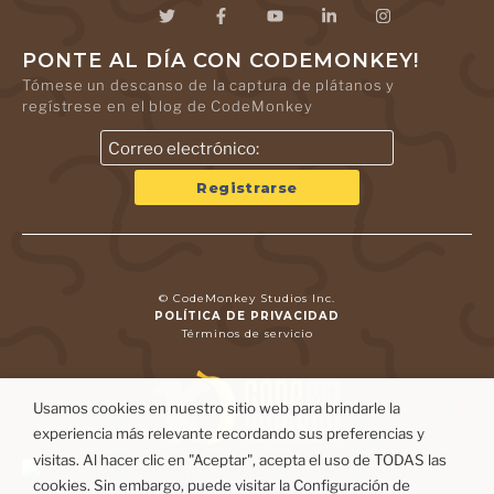
PONTE AL DÍA CON CODEMONKEY!
Tómese un descanso de la captura de plátanos y
regístrese en el blog de CodeMonkey
© CodeMonkey Studios Inc.
POLÍTICA DE PRIVACIDAD
Términos de servicio
Usamos cookies en nuestro sitio web para brindarle la
experiencia más relevante recordando sus preferencias y
visitas. Al hacer clic en "Aceptar", acepta el uso de TODAS las
cookies. Sin embargo, puede visitar la Configuración de