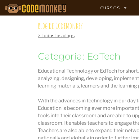
CURSOS
Blog de CodeMonkey
> Todos los blogs
Categoría: EdTech
Educational Technology or EdTech for short, i
analyzing, designing, developing, implement
learning materials, learners and the learning
With the advances in technology in our day to
Education is becoming ever more important.
tools into their classroom and are able to u
classroom. It enables teachers to engage the
Teachers are also able to expand their netw
nationally and globally in order to further im