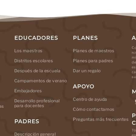
EDUCADORES
PLANES
A
Co
Los maestros
Planes de maestros
ni
mi
Distritos escolares
Planes para padres
de
es
Después de la escuela
Dar un regalo
ca
su
Campamentos de verano
APOYO
Embajadores
M
Centro de ayuda
Desarrollo profesional
para docentes
as
Cómo contactarnos
P
Preguntas más frecuentes
PADRES
Tó
Descripción general
en