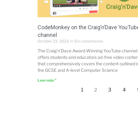
CodeMonkey on the Craig’n’Dave YouTub
channel
October 23, 2023
Sin comentarios
The Craig’n’Dave Award-Winning YouTube channel
offers students and educators ad-free video conte
that comprehensively covers the content outlined i
the GCSE and A-level Computer Science
Leer más "
1
3
4
2