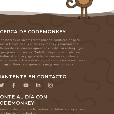
CERCA DE CODEMONKEY
deMonkey es un programa líder de codificación para
ños. A través de sus cursos exitosos y galardonados,
llones de estudiantes aprenden a codificar en lenguajes
 programación reales. CodeMonkey ofrece un plan de
tudios atractivo y agradable para escuelas, clubes y
mpamentos extracurriculares, así como cursos en línea a
 propio ritmo para aprender a programar en casa.
ANTENTE EN CONTACTO
ONTE AL DÍA CON
CODEMONKEY!
mese un descanso de la captura de plátanos y regístrese
 el blog de CodeMonkey