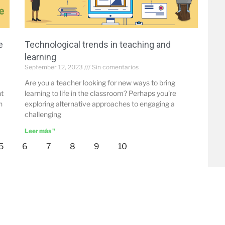
e
Technological trends in teaching and
learning
September 12, 2023
Sin comentarios
Are you a teacher looking for new ways to bring
nt
learning to life in the classroom? Perhaps you’re
n
exploring alternative approaches to engaging a
challenging
Leer más "
5
6
7
8
9
10