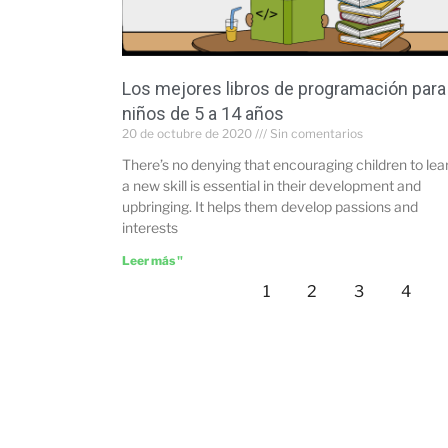
Los mejores libros de programación para
niños de 5 a 14 años
20 de octubre de 2020
Sin comentarios
There’s no denying that encouraging children to lea
a new skill is essential in their development and
upbringing. It helps them develop passions and
interests
Leer más "
1
2
3
4