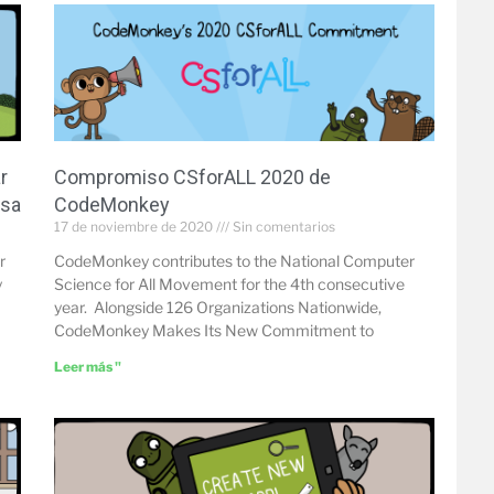
r
Compromiso CSforALL 2020 de
asa
CodeMonkey
17 de noviembre de 2020
Sin comentarios
r
CodeMonkey contributes to the National Computer
y
Science for All Movement for the 4th consecutive
year. Alongside 126 Organizations Nationwide,
CodeMonkey Makes Its New Commitment to
Leer más "