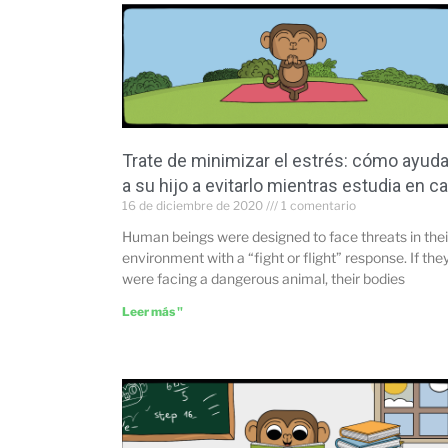
Trate de minimizar el estrés: cómo ayuda
a su hijo a evitarlo mientras estudia en c
16 de diciembre de 2020
1 comentario
Human beings were designed to face threats in thei
environment with a “fight or flight” response. If the
were facing a dangerous animal, their bodies
Leer más "