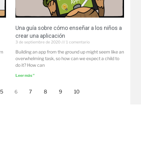
Una guía sobre cómo enseñar a los niños a
crear una aplicación
3 de septiembre de 2020
1 comentario
rn
Building an app from the ground up might seem like an
overwhelming task, so how can we expect a child to
do it? How can
Leer más "
5
7
8
9
10
6