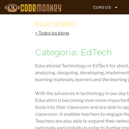
CURSOS
Blog de CodeMonkey
> Todos los blogs
Categoría: EdTech
Educational Technology or EdTech for short, i
analyzing, designing, developing, implement
learning materials, learners and the learning
With the advances in technology in our day to
Education is becoming ever more important.
tools into their classroom and are able to u
classroom. It enables teachers to engage the
Teachers are also able to expand their netw
nationally and globally in order to further im