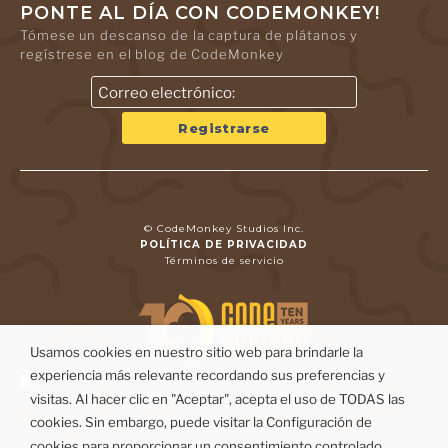
PONTE AL DÍA CON CODEMONKEY!
Tómese un descanso de la captura de plátanos y
regístrese en el blog de CodeMonkey
© CodeMonkey Studios Inc.
POLÍTICA DE PRIVACIDAD
Términos de servicio
Usamos cookies en nuestro sitio web para brindarle la
experiencia más relevante recordando sus preferencias y
visitas. Al hacer clic en "Aceptar", acepta el uso de TODAS las
cookies. Sin embargo, puede visitar la Configuración de
cookies para proporcionar un consentimiento controlado.