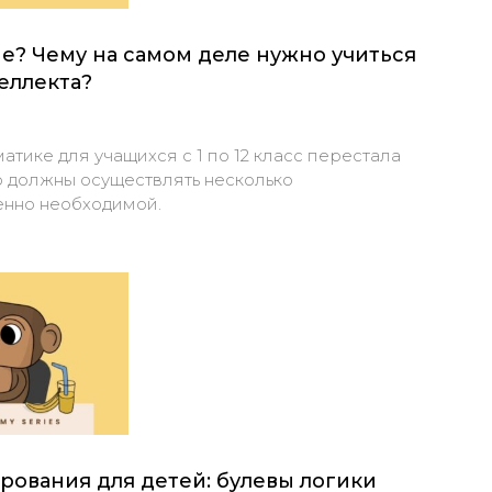
? Чему на самом деле нужно учиться
еллекта?
тике для учащихся с 1 по 12 класс перестала
ю должны осуществлять несколько
енно необходимой.
ования для детей: булевы логики