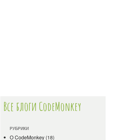
Все блоги CodeMonkey
РУБРИКИ
О CodeMonkey
(18)