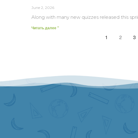
June 2, 2026
Along with many new quizzes released this spr
Читать далее "
1
3
2