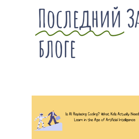
Последний
З
блоге