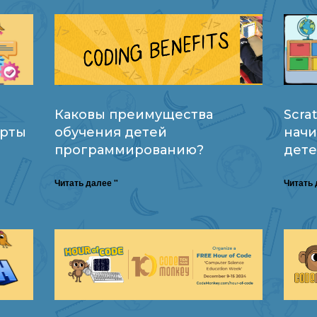
Каковы преимущества
Scra
арты
обучения детей
начи
программированию?
дете
Читать далее "
Читать 