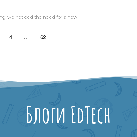
ing, we noticed the need for a new
4
…
62
Блоги EdTech