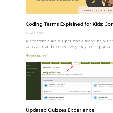
Coding Terms Explained for Kids: Co
June 3, 2026
A constant is like a super stable friend in your 
constants and discover why they are important
Читать далее "
Updated Quizzes Experience