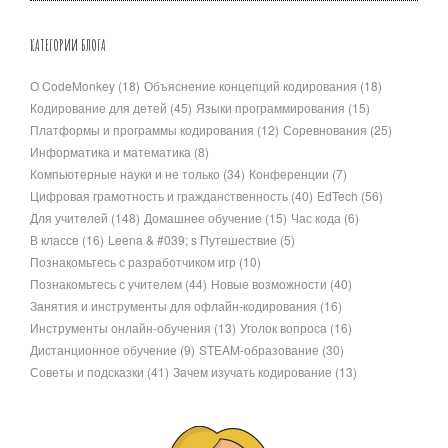
КАТЕГОРИИ БЛОГА
О CodeMonkey
(18)
Объяснение концепций кодирования
(18)
Кодирование для детей
(45)
Языки программирования
(15)
Платформы и программы кодирования
(12)
Соревнования
(25)
Информатика и математика
(8)
Компьютерные науки и не только
(34)
Конференции
(7)
Цифровая грамотность и гражданственность
(40)
EdTech
(56)
Для учителей
(148)
Домашнее обучение
(15)
Час кода
(6)
В классе
(16)
Leena & #039; s Путешествие
(5)
Познакомьтесь с разработчиком игр
(10)
Познакомьтесь с учителем
(44)
Новые возможности
(40)
Занятия и инструменты для офлайн-кодирования
(16)
Инструменты онлайн-обучения
(13)
Уголок вопроса
(16)
Дистанционное обучение
(9)
STEAM-образование
(30)
Советы и подсказки
(41)
Зачем изучать кодирование
(13)