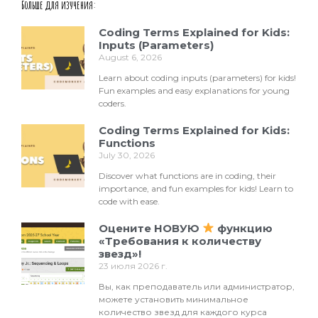
Больше для изучения:
Coding Terms Explained for Kids:
Inputs (Parameters)
August 6, 2026
Learn about coding inputs (parameters) for kids!
Fun examples and easy explanations for young
coders.
Coding Terms Explained for Kids:
Functions
July 30, 2026
Discover what functions are in coding, their
importance, and fun examples for kids! Learn to
code with ease.
Оцените НОВУЮ
функцию
«Требования к количеству
звезд»!
23 июля 2026 г.
Вы, как преподаватель или администратор,
можете установить минимальное
количество звезд для каждого курса