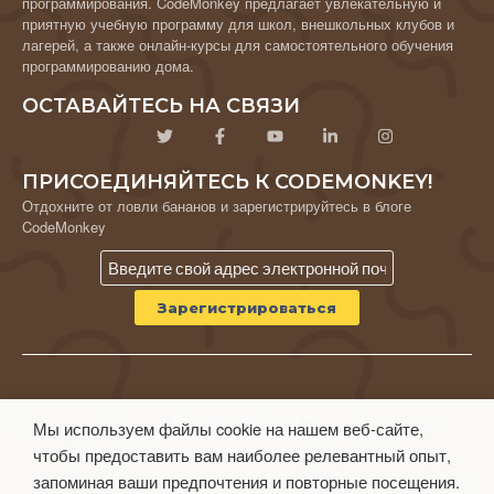
программирования. CodeMonkey предлагает увлекательную и
приятную учебную программу для школ, внешкольных клубов и
лагерей, а также онлайн-курсы для самостоятельного обучения
программированию дома.
ОСТАВАЙТЕСЬ НА СВЯЗИ
ПРИСОЕДИНЯЙТЕСЬ К CODEMONKEY!
Отдохните от ловли бананов и зарегистрируйтесь в блоге
CodeMonkey
© CodeMonkey Studios Inc.
Мы используем файлы cookie на нашем веб-сайте,
ПОЛИТИКА КОНФИДЕНЦИАЛЬНОСТИ
чтобы предоставить вам наиболее релевантный опыт,
Условия использования
запоминая ваши предпочтения и повторные посещения.