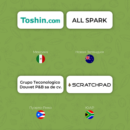
Мексика
Новая Зеландия
Пуэрто-Рико
ЮАР