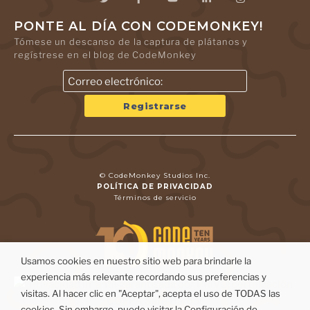
PONTE AL DÍA CON CODEMONKEY!
Tómese un descanso de la captura de plátanos y
regístrese en el blog de CodeMonkey
© CodeMonkey Studios Inc.
POLÍTICA DE PRIVACIDAD
Términos de servicio
Usamos cookies en nuestro sitio web para brindarle la
experiencia más relevante recordando sus preferencias y
visitas. Al hacer clic en "Aceptar", acepta el uso de TODAS las
cookies. Sin embargo, puede visitar la Configuración de