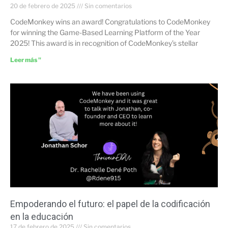
20 de febrero de 2025
Sin comentarios
CodeMonkey wins an award! Congratulations to CodeMonkey
for winning the Game-Based Learning Platform of the Year
2025! This award is in recognition of CodeMonkey’s stellar
Leer más "
Empoderando el futuro: el papel de la codificación
en la educación
17 de febrero de 2025
Sin comentarios