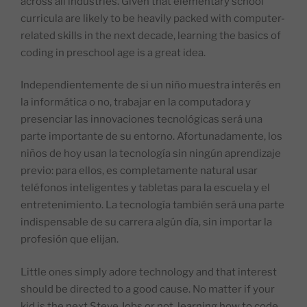
across all industries. Given that elementary school
curricula are likely to be heavily packed with computer-
related skills in the next decade, learning the basics of
coding in preschool age is a great idea.
Independientemente de si un niño muestra interés en
la informática o no, trabajar en la computadora y
presenciar las innovaciones tecnológicas será una
parte importante de su entorno. Afortunadamente, los
niños de hoy usan la tecnología sin ningún aprendizaje
previo: para ellos, es completamente natural usar
teléfonos inteligentes y tabletas para la escuela y el
entretenimiento. La tecnología también será una parte
indispensable de su carrera algún día, sin importar la
profesión que elijan.
Little ones simply adore technology and that interest
should be directed to a good cause. No matter if your
kid is the next Steve Jobs or not, learning how to code