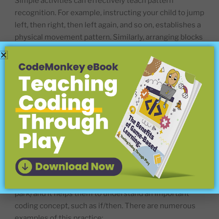
Simple activities can effectively teach pattern
recognition. For example, instructing your child to jump
left, then right, then left again, and so on, establishes a
physical movement pattern. Similarly, arranging blocks
in a sequence—standing up, lying down, standing up,
lying down—helps them identify and predict patterns.
You can also use colors and shapes, such as alternating
a green circle with a yellow square repeatedly.​
While these exercises might seem simplistic, they play
a crucial role in developing your child’s coding skills by
fostering an understanding of sequences and logical
structures.
While / Do:
while/do is very easy to practice with your
child (you can do it at home, in your backyard or in a
park) and it helps them to understand an important
coding concept, such as if/then. There are numerous
examples of this practice: