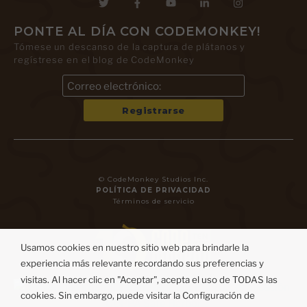
PONTE AL DÍA CON CODEMONKEY!
Tómese un descanso de la captura de plátanos y
regístrese en el blog de CodeMonkey
© CodeMonkey Studios Inc.
POLÍTICA DE PRIVACIDAD
Términos de servicio
Usamos cookies en nuestro sitio web para brindarle la
experiencia más relevante recordando sus preferencias y
visitas. Al hacer clic en "Aceptar", acepta el uso de TODAS las
cookies. Sin embargo, puede visitar la Configuración de