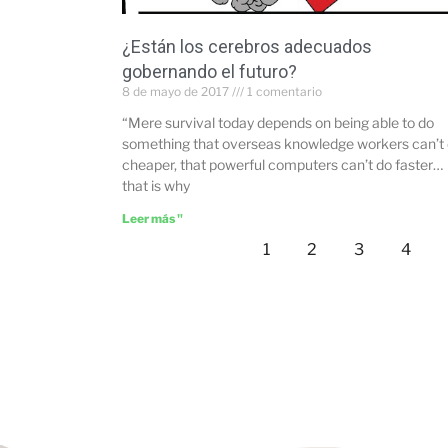
¿Están los cerebros adecuados
gobernando el futuro?
8 de mayo de 2017
1 comentario
“Mere survival today depends on being able to do
something that overseas knowledge workers can’t
cheaper, that powerful computers can’t do faster…
that is why
Leer más "
1
2
3
4