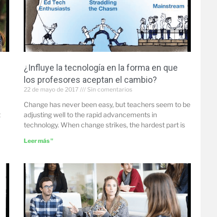
¿Influye la tecnología en la forma en que
los profesores aceptan el cambio?
22 de mayo de 2017
Sin comentarios
Change has never been easy, but teachers seem to be
t
adjusting well to the rapid advancements in
technology. When change strikes, the hardest part is
Leer más "