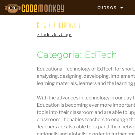
CURSOS
Blog de CodeMonkey
> Todos los blogs
Categoría: EdTech
Educational Technology or EdTech for short, i
analyzing, designing, developing, implement
learning materials, learners and the learning
With the advances in technology in our day to
Education is becoming ever more important.
tools into their classroom and are able to u
classroom. It enables teachers to engage the
Teachers are also able to expand their netw
nationally and globally in order to further im