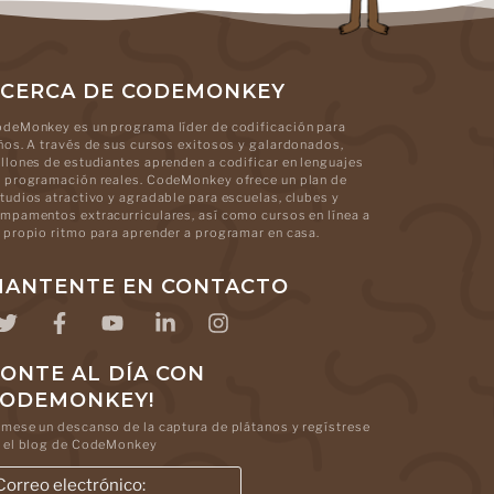
CERCA DE CODEMONKEY
deMonkey es un programa líder de codificación para
ños. A través de sus cursos exitosos y galardonados,
llones de estudiantes aprenden a codificar en lenguajes
 programación reales. CodeMonkey ofrece un plan de
tudios atractivo y agradable para escuelas, clubes y
mpamentos extracurriculares, así como cursos en línea a
 propio ritmo para aprender a programar en casa.
ANTENTE EN CONTACTO
ONTE AL DÍA CON
CODEMONKEY!
mese un descanso de la captura de plátanos y regístrese
 el blog de CodeMonkey