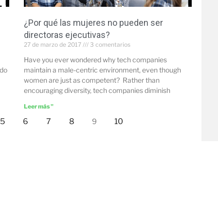
¿Por qué las mujeres no pueden ser
directoras ejecutivas?
27 de marzo de 2017
3 comentarios
Have you ever wondered why tech companies
 do
maintain a male-centric environment, even though
women are just as competent? Rather than
encouraging diversity, tech companies diminish
Leer más "
5
6
7
8
10
9