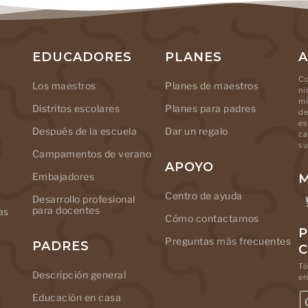
EDUCADORES
PLANES
A
Co
Los maestros
Planes de maestros
ni
mi
Distritos escolares
Planes para padres
de
es
Después de la escuela
Dar un regalo
ca
su
Campamentos de verano
APOYO
Embajadores
M
Centro de ayuda
Desarrollo profesional
para docentes
as
Cómo contactarnos
P
Preguntas más frecuentes
PADRES
Tó
Descripción general
en
Educación en casa