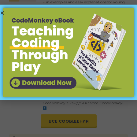
Fun examples and easy explanations for young
coders.
Coding Terms Explained for Kids:
Functions
July 30, 2026
Discover what functions are in coding, their
importance, and fun examples for kids! Learn to
code with ease.
Оцените НОВУЮ
функцию
«Требования к количеству
звезд»!
23 июля 2026 г.
Вы, как преподаватель или администратор,
можете установить минимальное
количество звезд для каждого курса
CodeMonkey в каждом классе CodeMonkey!
ВСЕ СООБЩЕНИЯ