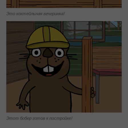
Это коктейльная вечеринка!
Этот бобер готов к постройке!