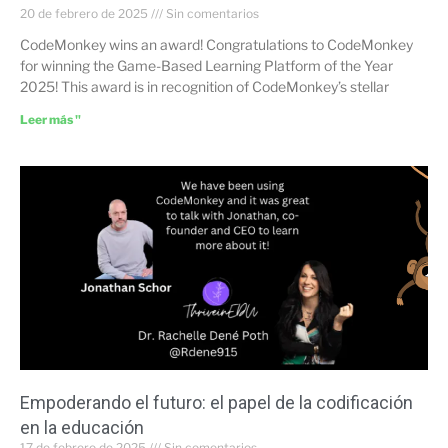
20 de febrero de 2025
Sin comentarios
CodeMonkey wins an award! Congratulations to CodeMonkey
for winning the Game-Based Learning Platform of the Year
2025! This award is in recognition of CodeMonkey’s stellar
Leer más "
Empoderando el futuro: el papel de la codificación
en la educación
17 de febrero de 2025
Sin comentarios