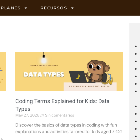
PLANES
RECURSOS
Coding Terms Explained for Kids: Data
Types
May 27, 2026
Sin comentarios
Discover the basics of data types in coding with fun
explanations and activities tailored for kids aged 7-12!
ia