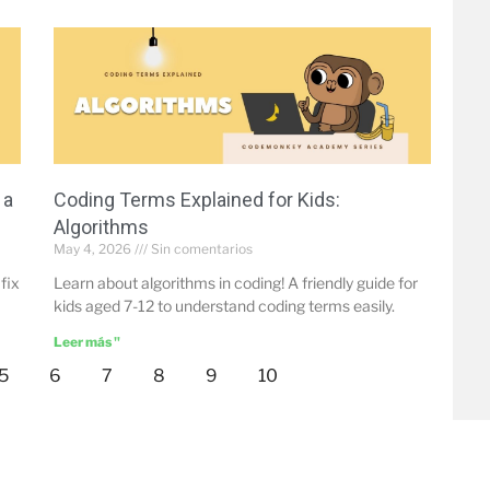
 a
Coding Terms Explained for Kids:
Algorithms
May 4, 2026
Sin comentarios
fix
Learn about algorithms in coding! A friendly guide for
kids aged 7-12 to understand coding terms easily.
Leer más "
5
6
7
8
9
10