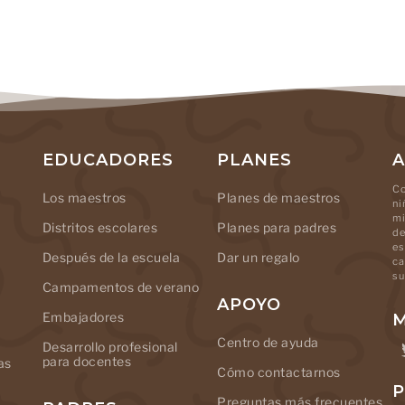
EDUCADORES
PLANES
A
Co
Los maestros
Planes de maestros
ni
mi
Distritos escolares
Planes para padres
de
es
Después de la escuela
Dar un regalo
ca
su
Campamentos de verano
APOYO
Embajadores
M
Centro de ayuda
Desarrollo profesional
para docentes
as
Cómo contactarnos
P
Preguntas más frecuentes