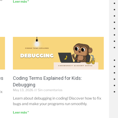
Leer más "
es
Coding Terms Explained for Kids:
Debugging
May 13, 2026
Sin comentarios
ix
Learn about debugging in coding! Discover how to fix
bugs and make your programs run smoothly.
Leer más "