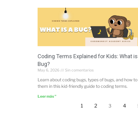
Coding Terms Explained for Kids: What is
Bug?
May 6, 2026
Sin comentarios
Learn about coding bugs, types of bugs, and how to 
them in this kid-friendly guide to coding terms.
Leer más "
1
2
4
3