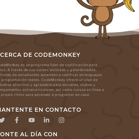
CERCA DE CODEMONKEY
deMonkey es un programa líder de codificación para
ños. A través de sus cursos exitosos y galardonados,
llones de estudiantes aprenden a codificar en lenguajes
 programación reales. CodeMonkey ofrece un plan de
tudios atractivo y agradable para escuelas, clubes y
mpamentos extracurriculares, así como cursos en línea a
 propio ritmo para aprender a programar en casa.
ANTENTE EN CONTACTO
ONTE AL DÍA CON