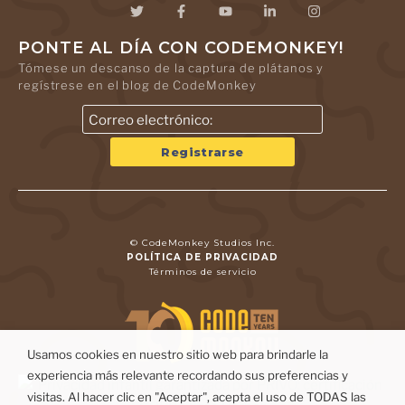
PONTE AL DÍA CON CODEMONKEY!
Tómese un descanso de la captura de plátanos y
regístrese en el blog de CodeMonkey
© CodeMonkey Studios Inc.
POLÍTICA DE PRIVACIDAD
Términos de servicio
Usamos cookies en nuestro sitio web para brindarle la
experiencia más relevante recordando sus preferencias y
visitas. Al hacer clic en "Aceptar", acepta el uso de TODAS las