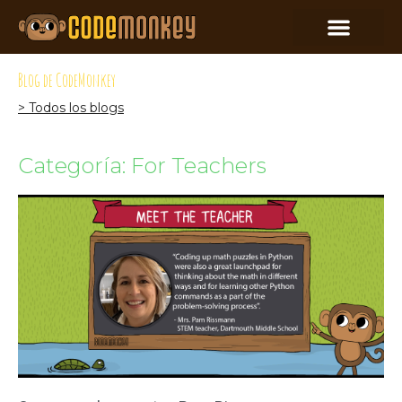
Blog de CodeMonkey
> Todos los blogs
Categoría: For Teachers