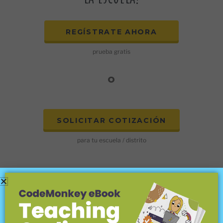
REGÍSTRATE AHORA
prueba gratis
o
SOLICITAR COTIZACIÓN
para tu escuela / distrito
Más para explorar:
Coding Terms Explained for Kids: