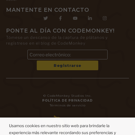
MANTENTE EN CONTACTO
PONTE AL DÍA CON CODEMONKEY!
Tómese un descanso de la captura de plátanos y
regístrese en el blog de CodeMonkey
© CodeMonkey Studios Inc.
POLÍTICA DE PRIVACIDAD
Términos de servicio
Usamos cookies en nuestro sitio web para brindarle la
experiencia más relevante recordando sus preferencias y