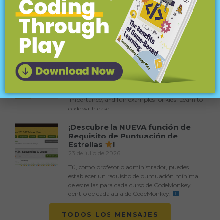
Inputs (Parameters)
August 6, 2026
Learn about coding inputs (parameters) for kids!
Fun examples and easy explanations for young
coders.
Coding Terms Explained for Kids:
Functions
July 30, 2026
Discover what functions are in coding, their
importance, and fun examples for kids! Learn to
code with ease.
¡Descubre la NUEVA función de
Requisito de Puntuación de
Estrellas
!
23 de julio de 2026
Tú, como profesor o administrador, puedes
establecer un requisito de puntuación mínima
de estrellas para cada curso de CodeMonkey
dentro de cada aula de CodeMonkey.
TODOS LOS MENSAJES