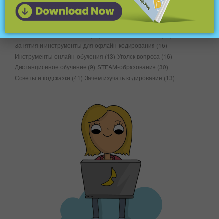
Для учителей
(148)
Домашнее обучение
(15)
Час кода
(6)
В классе
(16)
Leena & #039; s Путешествие
(5)
Познакомьтесь с разработчиком игр
(10)
Познакомьтесь с учителем
(44)
Новые возможности
(40)
Занятия и инструменты для офлайн-кодирования
(16)
Инструменты онлайн-обучения
(13)
Уголок вопроса
(16)
Дистанционное обучение
(9)
STEAM-образование
(30)
Советы и подсказки
(41)
Зачем изучать кодирование
(13)