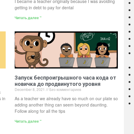
I became a teacher originally because I was avoiding
getting in debt to pay for dental
Читать далее "
Запуск беспроигрышного часа кода от
новичка до продвинутого уровня
December 8, 2021
Без комментариев
c
 in
As a teacher we already have so much on our plate so
adding another thing can seem beyond daunting.
Follow along for all the tips
Читать далее "