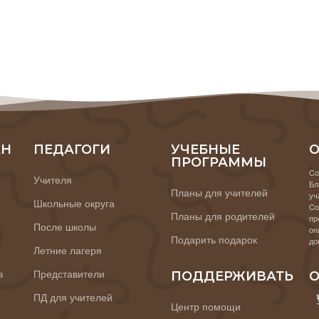
АН
ПЕДАГОГИ
УЧЕБНЫЕ
О
ПРОГРАММЫ
Co
Учителя
Бл
Планы для учителей
уч
Школьные округа
Co
Планы для родителей
пр
После школы
он
Подарить подарок
до
Летние лагеря
в
Представители
ПОДДЕРЖИВАТЬ
О
ПД для учителей
Центр помощи