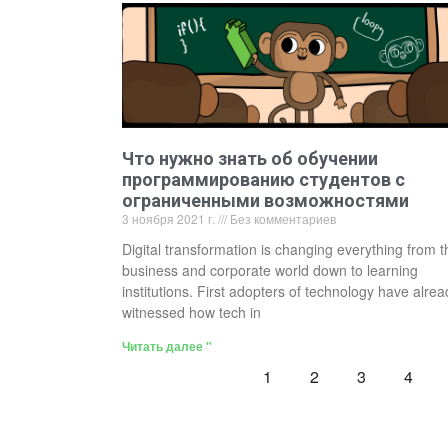
Что нужно знать об обучении
программированию студентов с
ограниченными возможностями
3 ноября 2021 г.
Без комментариев
Digital transformation is changing everything from t
business and corporate world down to learning
institutions. First adopters of technology have alrea
witnessed how tech in
Читать далее "
1
2
3
4