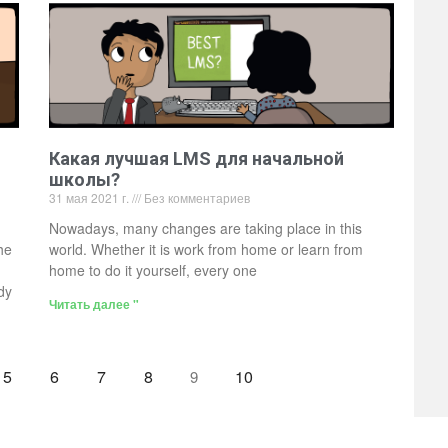
Какая лучшая LMS для начальной
школы?
31 мая 2021 г.
Без комментариев
Nowadays, many changes are taking place in this
he
world. Whether it is work from home or learn from
home to do it yourself, every one
dy
Читать далее "
5
6
7
8
10
9