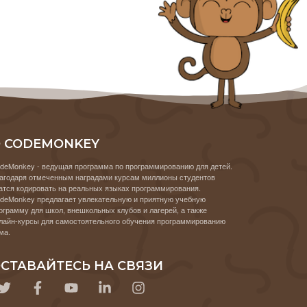
 CODEMONKEY
deMonkey - ведущая программа по программированию для детей.
агодаря отмеченным наградами курсам миллионы студентов
атся кодировать на реальных языках программирования.
deMonkey предлагает увлекательную и приятную учебную
ограмму для школ, внешкольных клубов и лагерей, а также
лайн-курсы для самостоятельного обучения программированию
ма.
СТАВАЙТЕСЬ НА СВЯЗИ