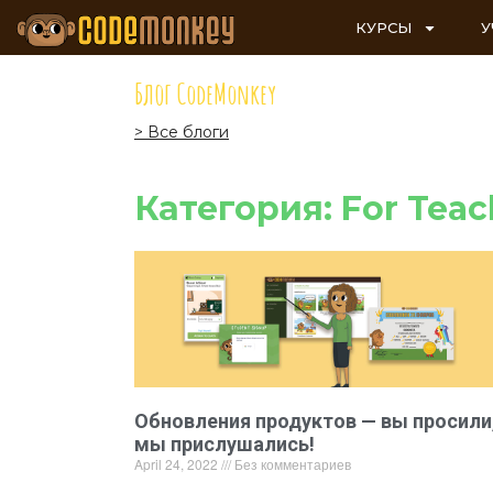
КУРСЫ
У
Блог CodeMonkey
> Все блоги
Категория: For Teac
Обновления продуктов — вы просили
мы прислушались!
April 24, 2022
Без комментариев