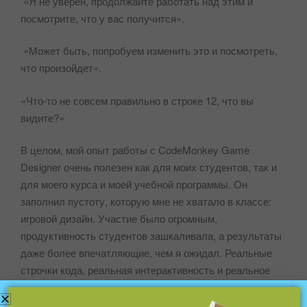
«Я не уверен, продолжайте работать над этим и
посмотрите, что у вас получится».
«Может быть, попробуем изменить это и посмотреть,
что произойдет».
«Что-то не совсем правильно в строке 12, что вы
видите?»
В целом, мой опыт работы с CodeMonkey Game
Designer очень полезен как для моих студентов, так и
для моего курса и моей учебной программы. Он
заполнил пустоту, которую мне не хватало в классе:
игровой дизайн. Участие было огромным,
продуктивность студентов зашкаливала, а результаты
даже более впечатляющие, чем я ожидал. Реальные
строчки кода, реальная интерактивность и реальное
программирование вдохновляют моих учеников, а
также этого опытного учителя с 20-летним стажем