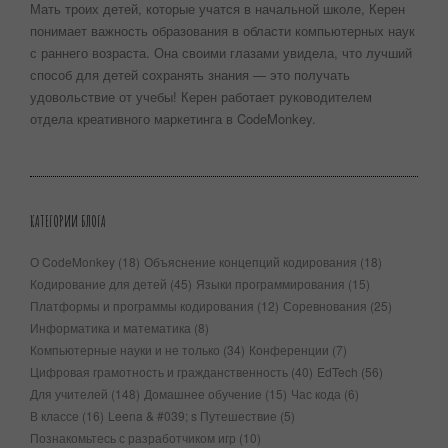
Мать троих детей, которые учатся в начальной школе, Керен
понимает важность образования в области компьютерных наук
с раннего возраста. Она своими глазами увидела, что лучший
способ для детей сохранять знания — это получать
удовольствие от учебы! Керен работает руководителем
отдела креативного маркетинга в CodeMonkey.
КАТЕГОРИИ БЛОГА
О CodeMonkey
(18)
Объяснение концепций кодирования
(18)
Кодирование для детей
(45)
Языки программирования
(15)
Платформы и программы кодирования
(12)
Соревнования
(25)
Информатика и математика
(8)
Компьютерные науки и не только
(34)
Конференции
(7)
Цифровая грамотность и гражданственность
(40)
EdTech
(56)
Для учителей
(148)
Домашнее обучение
(15)
Час кода
(6)
В классе
(16)
Leena & #039; s Путешествие
(5)
Познакомьтесь с разработчиком игр
(10)