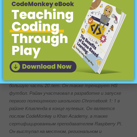
изучать что-то новое каждый день.
БИО:
Ry
Макрейлд
- учитель информатики в средней школе
в школьном округе Брексвилл-Бродвью-Хайтс в
пригороде к югу от Кливленда, штат Огайо. Бывший
учитель естественных наук, Макрейлд проработал
интеграционистом, а также классным учителем
большую часть 20 лет. Он также тренирует HS
футбол. Райан участвовал в разработке и запуске
первого полноценного школьного Chromebook 1: 1 в
районе Кливленда в конце нулевых. Он является
послом CodeMonkey и Khan Academy, а также
сертифицированным преподавателем Raspberry Pi.
Он выступал на местном, региональном и