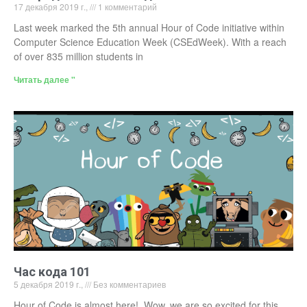
17 декабря 2019 г.,
1 комментарий
Last week marked the 5th annual Hour of Code initiative within
Computer Science Education Week (CSEdWeek). With a reach
of over 835 million students in
Читать далее "
Час кода 101
5 декабря 2019 г.,
Без комментариев
Hour of Code is almost here! Wow, we are so excited for this