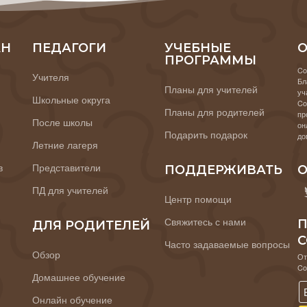
АН
ПЕДАГОГИ
УЧЕБНЫЕ
О
ПРОГРАММЫ
Co
Учителя
Бл
Планы для учителей
уч
Школьные округа
Co
Планы для родителей
пр
После школы
он
Подарить подарок
до
Летние лагеря
в
Представители
ПОДДЕРЖИВАТЬ
О
ПД для учителей
Центр помощи
Свяжитесь с нами
П
ДЛЯ РОДИТЕЛЕЙ
C
Часто задаваемые вопросы
Обзор
От
Co
Домашнее обучение
Онлайн обучение