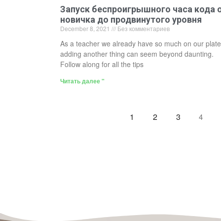
Запуск беспроигрышного часа кода 
новичка до продвинутого уровня
December 8, 2021
Без комментариев
As a teacher we already have so much on our plate
adding another thing can seem beyond daunting.
Follow along for all the tips
Читать далее "
1
2
3
4