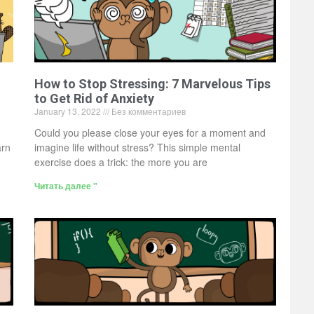
How to Stop Stressing: 7 Marvelous Tips
to Get Rid of Anxiety
January 13, 2022
Без комментариев
Could you please close your eyes for a moment and
arn
imagine life without stress? This simple mental
exercise does a trick: the more you are
Читать далее "