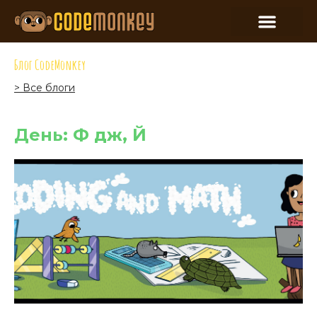
Блог CodeMonkey
> Все блоги
День: Ф дж, Й