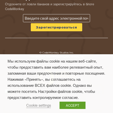
Отдохните от ловли бананов и зарегистрируйтесь в блоге
CodeMonkey
© CodeMonkey Studios Inc.
ПОЛИТИКА КОНФИДЕНЦИАЛЬНОСТИ
Мы используем файлы cookie на нашем веб-сайте,
Условия использования
чтобы предоставить вам наиболее релевантный опыт,
запоминая ваши предпочтения и повторные посещения.
Нажимая «Принять», вы соглашаетесь на
использование ВСЕХ файлов cookie. Однако вы
можете посетить Настройки файлов cookie, чтобы
предоставить контролируемое согласие.
Cookie settings
ACCEPT