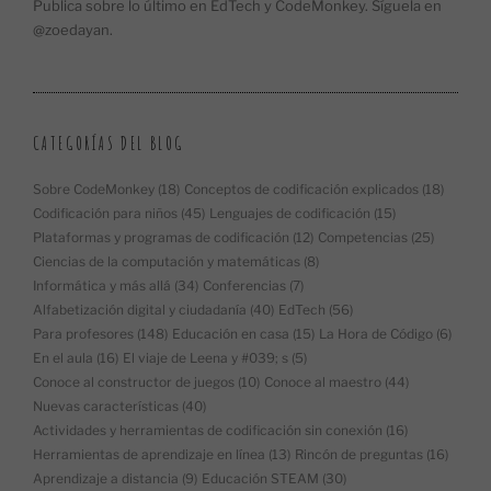
Publica sobre lo último en EdTech y CodeMonkey. Síguela en
@zoedayan.
CATEGORÍAS DEL BLOG
Sobre CodeMonkey
(18)
Conceptos de codificación explicados
(18)
Codificación para niños
(45)
Lenguajes de codificación
(15)
Plataformas y programas de codificación
(12)
Competencias
(25)
Ciencias de la computación y matemáticas
(8)
Informática y más allá
(34)
Conferencias
(7)
Alfabetización digital y ciudadanía
(40)
EdTech
(56)
Para profesores
(148)
Educación en casa
(15)
La Hora de Código
(6)
En el aula
(16)
El viaje de Leena y #039; s
(5)
Conoce al constructor de juegos
(10)
Conoce al maestro
(44)
Nuevas características
(40)
Actividades y herramientas de codificación sin conexión
(16)
Herramientas de aprendizaje en línea
(13)
Rincón de preguntas
(16)
Aprendizaje a distancia
(9)
Educación STEAM
(30)