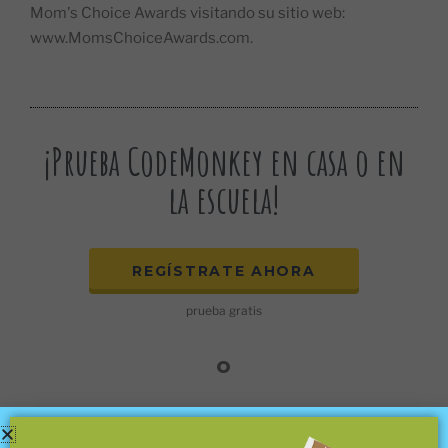
Mom's Choice Awards visitando su sitio web:
www.MomsChoiceAwards.com.
¡Prueba CodeMonkey en casa o en
la escuela!
REGÍSTRATE AHORA
prueba gratis
o