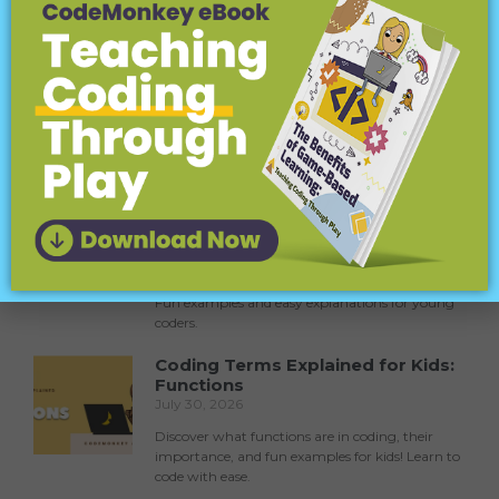
SOLICITAR COTIZACIÓN
para tu escuela / distrito
Más para explorar:
Coding Terms Explained for Kids:
Inputs (Parameters)
August 6, 2026
Learn about coding inputs (parameters) for kids!
Fun examples and easy explanations for young
coders.
Coding Terms Explained for Kids:
Functions
July 30, 2026
Discover what functions are in coding, their
importance, and fun examples for kids! Learn to
code with ease.