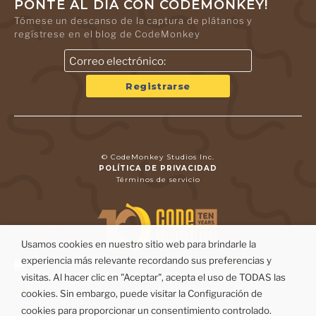
PONTE AL DÍA CON CODEMONKEY!
Tómese un descanso de la captura de plátanos y
regístrese en el blog de CodeMonkey
© CodeMonkey Studios Inc.
POLÍTICA DE PRIVACIDAD
Términos de servicio
Usamos cookies en nuestro sitio web para brindarle la
experiencia más relevante recordando sus preferencias y
visitas. Al hacer clic en "Aceptar", acepta el uso de TODAS las
cookies. Sin embargo, puede visitar la Configuración de
cookies para proporcionar un consentimiento controlado.