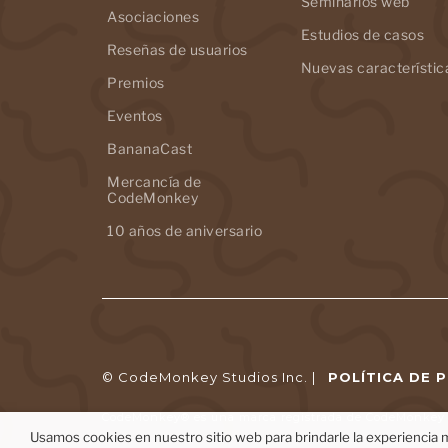
Seminarios web
Asociaciones
Estudios de casos
Reseñas de usuarios
Nuevas característic
Premios
Eventos
BananaCast
Mercancía de
CodeMonkey
10 años de aniversario
© CodeMonkey Studios Inc. |
POLÍTICA DE 
CodeMonkey® es una marca registrada de CodeMonkey S
Usamos cookies en nuestro sitio web para brindarle la experiencia m