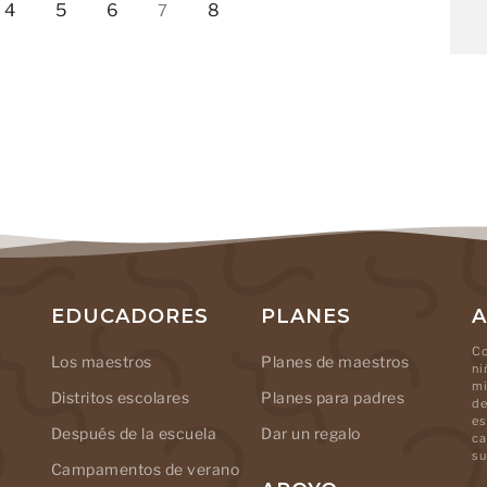
4
5
6
8
7
EDUCADORES
PLANES
A
Co
Los maestros
Planes de maestros
ni
mi
Distritos escolares
Planes para padres
de
es
Después de la escuela
Dar un regalo
ca
su
Campamentos de verano