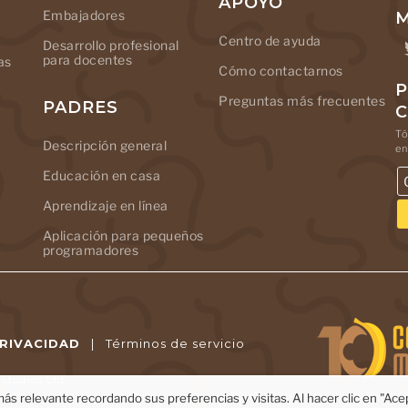
APOYO
Embajadores
M
Centro de ayuda
Desarrollo profesional
para docentes
as
Cómo contactarnos
P
Preguntas más frecuentes
PADRES
Tó
Descripción general
en
Educación en casa
Aprendizaje en línea
Aplicación para pequeños
programadores
PRIVACIDAD
|
Términos de servicio
tudios Ltd.
ás relevante recordando sus preferencias y visitas. Al hacer clic en "Ac