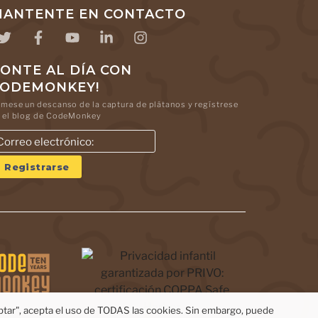
ANTENTE EN CONTACTO
ONTE AL DÍA CON
CODEMONKEY!
mese un descanso de la captura de plátanos y regístrese
 el blog de CodeMonkey
eptar", acepta el uso de TODAS las cookies. Sin embargo, puede