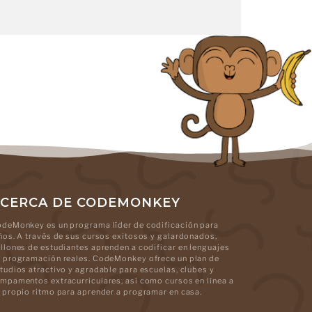
CERCA DE CODEMONKEY
deMonkey es un programa líder de codificación para
ños. A través de sus cursos exitosos y galardonados,
llones de estudiantes aprenden a codificar en lenguajes
 programación reales. CodeMonkey ofrece un plan de
tudios atractivo y agradable para escuelas, clubes y
mpamentos extracurriculares, así como cursos en línea a
 propio ritmo para aprender a programar en casa.