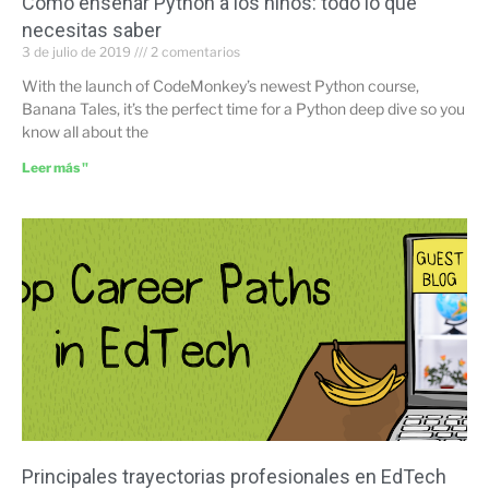
Cómo enseñar Python a los niños: todo lo que
necesitas saber
3 de julio de 2019
2 comentarios
With the launch of CodeMonkey’s newest Python course,
Banana Tales, it’s the perfect time for a Python deep dive so you
know all about the
Leer más "
Principales trayectorias profesionales en EdTech