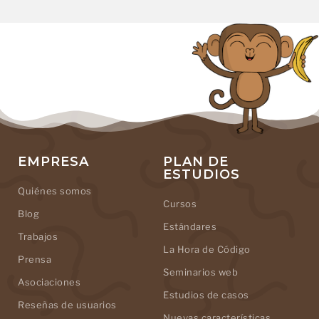
EMPRESA
PLAN DE
ESTUDIOS
Quiénes somos
Cursos
Blog
Estándares
Trabajos
La Hora de Código
Prensa
Seminarios web
Asociaciones
Estudios de casos
Reseñas de usuarios
Nuevas características