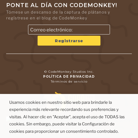
PONTE AL DÍA CON CODEMONKEY!
Tómese un descanso de la captura de plátanos y
regístrese en el blog de CodeMonkey
© CodeMonkey Studios Inc.
POLÍTICA DE PRIVACIDAD
Términos de servicio
Usamos cookies en nuestro sitio web para brindarle la
experiencia más relevante recordando sus preferencias y
visitas. Al hacer clic en "Aceptar", acepta el uso de TODAS las
cookies. Sin embargo, puede visitar la Configuración de
cookies para proporcionar un consentimiento controlado.