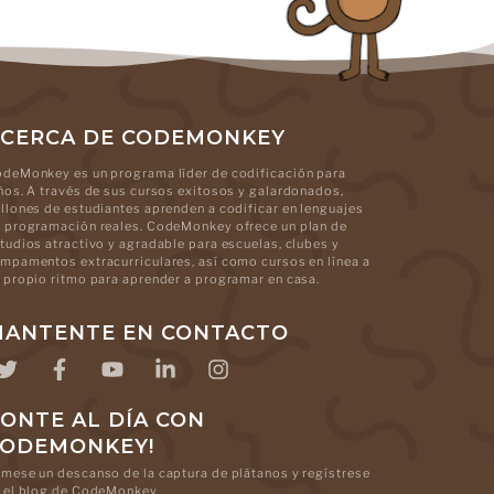
CERCA DE CODEMONKEY
deMonkey es un programa líder de codificación para
ños. A través de sus cursos exitosos y galardonados,
llones de estudiantes aprenden a codificar en lenguajes
 programación reales. CodeMonkey ofrece un plan de
tudios atractivo y agradable para escuelas, clubes y
mpamentos extracurriculares, así como cursos en línea a
 propio ritmo para aprender a programar en casa.
ANTENTE EN CONTACTO
ONTE AL DÍA CON
CODEMONKEY!
mese un descanso de la captura de plátanos y regístrese
 el blog de CodeMonkey