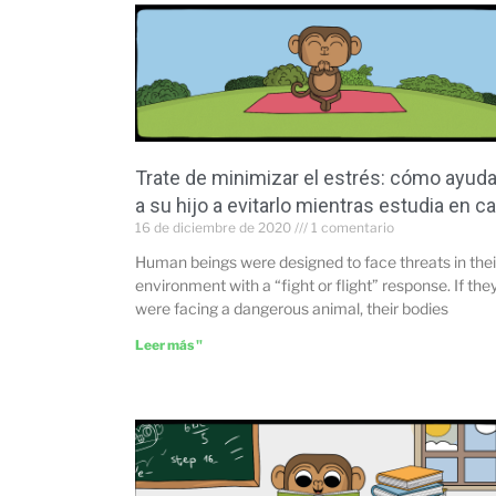
Trate de minimizar el estrés: cómo ayuda
a su hijo a evitarlo mientras estudia en c
16 de diciembre de 2020
1 comentario
Human beings were designed to face threats in thei
environment with a “fight or flight” response. If the
were facing a dangerous animal, their bodies
Leer más "