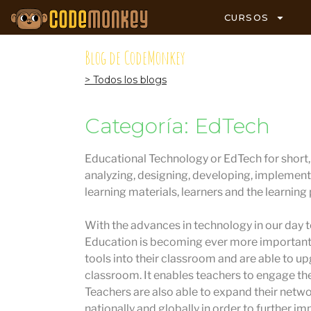
CURSOS
Blog de CodeMonkey
> Todos los blogs
Categoría: EdTech
Educational Technology or EdTech for short, i
analyzing, designing, developing, implement
learning materials, learners and the learning
With the advances in technology in our day to
Education is becoming ever more important.
tools into their classroom and are able to u
classroom. It enables teachers to engage the
Teachers are also able to expand their netw
nationally and globally in order to further im