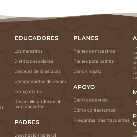
EDUCADORES
PLANES
A
Co
Los maestros
Planes de maestros
ni
mi
Distritos escolares
Planes para padres
de
es
Después de la escuela
Dar un regalo
ca
su
Campamentos de verano
APOYO
Embajadores
M
Centro de ayuda
Desarrollo profesional
para docentes
as
Cómo contactarnos
P
Preguntas más frecuentes
PADRES
Tó
Descripción general
en