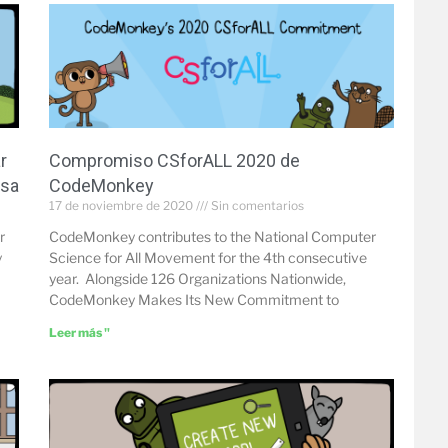
r
Compromiso CSforALL 2020 de
asa
CodeMonkey
17 de noviembre de 2020
Sin comentarios
r
CodeMonkey contributes to the National Computer
y
Science for All Movement for the 4th consecutive
year. Alongside 126 Organizations Nationwide,
CodeMonkey Makes Its New Commitment to
Leer más "