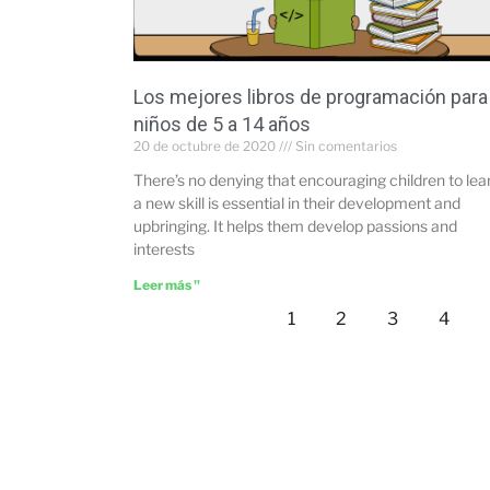
Los mejores libros de programación para
niños de 5 a 14 años
20 de octubre de 2020
Sin comentarios
There’s no denying that encouraging children to lea
a new skill is essential in their development and
upbringing. It helps them develop passions and
interests
Leer más "
1
2
3
4