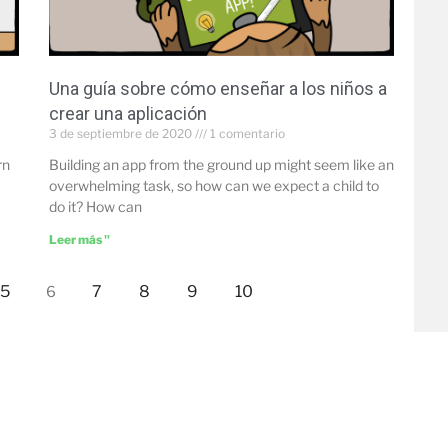
Una guía sobre cómo enseñar a los niños a
crear una aplicación
3 de septiembre de 2020
1 comentario
rn
Building an app from the ground up might seem like an
overwhelming task, so how can we expect a child to
do it? How can
Leer más "
5
7
8
9
10
6