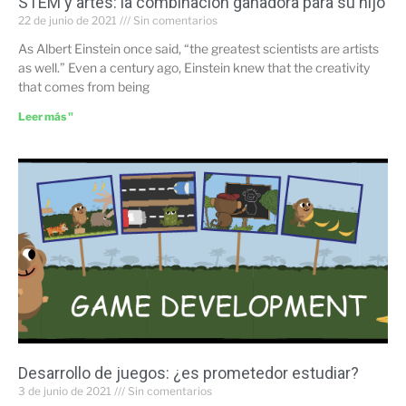
STEM y artes: la combinación ganadora para su hijo
22 de junio de 2021
Sin comentarios
As Albert Einstein once said, “the greatest scientists are artists
as well.” Even a century ago, Einstein knew that the creativity
that comes from being
Leer más "
Desarrollo de juegos: ¿es prometedor estudiar?
3 de junio de 2021
Sin comentarios