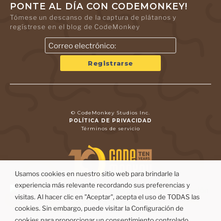
PONTE AL DÍA CON CODEMONKEY!
Tómese un descanso de la captura de plátanos y
regístrese en el blog de CodeMonkey
© CodeMonkey Studios Inc.
POLÍTICA DE PRIVACIDAD
Términos de servicio
Usamos cookies en nuestro sitio web para brindarle la
experiencia más relevante recordando sus preferencias y
visitas. Al hacer clic en "Aceptar", acepta el uso de TODAS las
cookies. Sin embargo, puede visitar la Configuración de
cookies para proporcionar un consentimiento controlado.