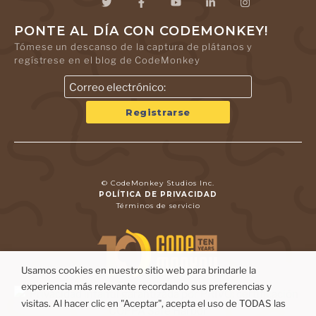
PONTE AL DÍA CON CODEMONKEY!
Tómese un descanso de la captura de plátanos y
regístrese en el blog de CodeMonkey
© CodeMonkey Studios Inc.
POLÍTICA DE PRIVACIDAD
Términos de servicio
Usamos cookies en nuestro sitio web para brindarle la
experiencia más relevante recordando sus preferencias y
visitas. Al hacer clic en "Aceptar", acepta el uso de TODAS las