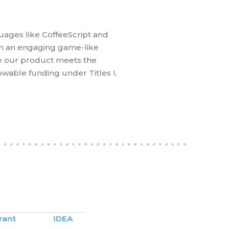
uages like CoffeeScript and
gh an engaging game-like
re our product meets the
wable funding under Titles I,
rant
IDEA