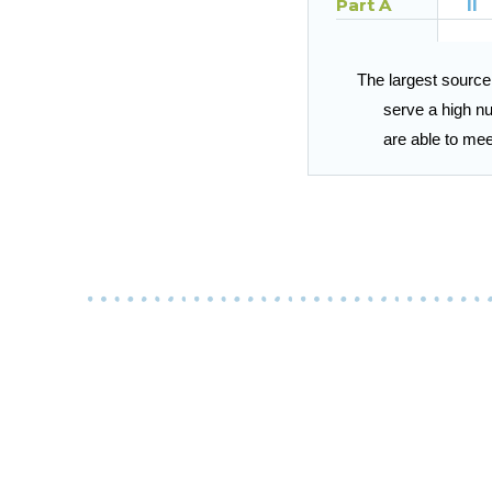
Part A
II
The largest source o
serve a high nu
are able to me