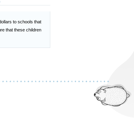
)
ollars to schools that 
e that these children 
O