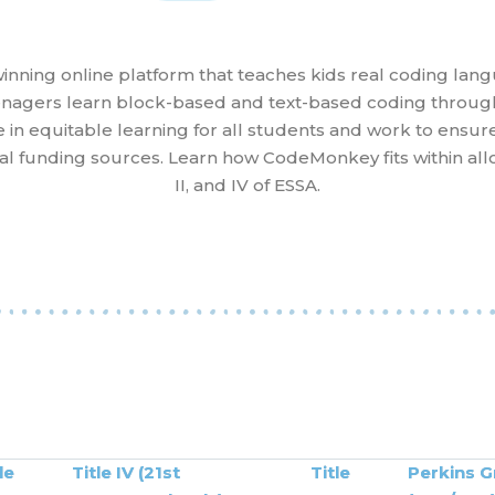
ning online platform that teaches kids real coding lang
enagers learn block-based and text-based coding throu
 in equitable learning for all students and work to ensu
l funding sources. Learn how CodeMonkey fits within allo
II, and IV of ESSA.
le
Title IV (21st
Title
Perkins G