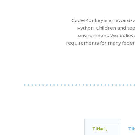
CodeMonkey is an award-win
Python. Children and te
environment. We believe
requirements for many federa
Title I,
Tit