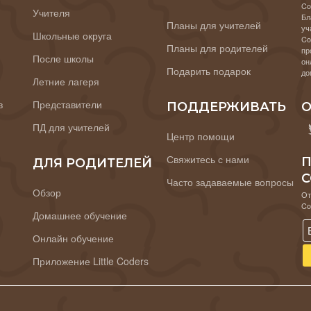
Co
Учителя
Бл
Планы для учителей
уч
Школьные округа
Co
Планы для родителей
пр
После школы
он
Подарить подарок
до
Летние лагеря
в
Представители
ПОДДЕРЖИВАТЬ
О
ПД для учителей
Центр помощи
Свяжитесь с нами
П
ДЛЯ РОДИТЕЛЕЙ
C
Часто задаваемые вопросы
Обзор
От
Co
Домашнее обучение
Онлайн обучение
Приложение Little Coders