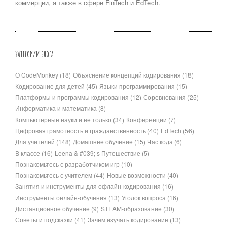
коммерции, а также в сфере FinTech и EdTech.
КАТЕГОРИИ БЛОГА
О CodeMonkey
(18)
Объяснение концепций кодирования
(18)
Кодирование для детей
(45)
Языки программирования
(15)
Платформы и программы кодирования
(12)
Соревнования
(25)
Информатика и математика
(8)
Компьютерные науки и не только
(34)
Конференции
(7)
Цифровая грамотность и гражданственность
(40)
EdTech
(56)
Для учителей
(148)
Домашнее обучение
(15)
Час кода
(6)
В классе
(16)
Leena & #039; s Путешествие
(5)
Познакомьтесь с разработчиком игр
(10)
Познакомьтесь с учителем
(44)
Новые возможности
(40)
Занятия и инструменты для офлайн-кодирования
(16)
Инструменты онлайн-обучения
(13)
Уголок вопроса
(16)
Дистанционное обучение
(9)
STEAM-образование
(30)
Советы и подсказки
(41)
Зачем изучать кодирование
(13)