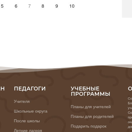
5
6
8
9
10
7
АН
ПЕДАГОГИ
УЧЕБНЫЕ
О
ПРОГРАММЫ
Co
Учителя
Бл
Планы для учителей
уч
Школьные округа
Co
Планы для родителей
пр
После школы
он
Подарить подарок
до
Летние лагеря