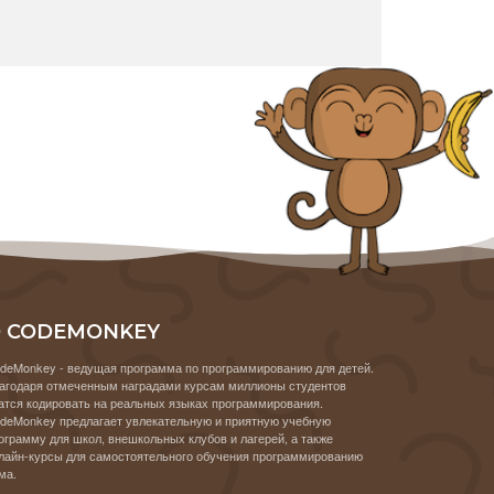
 CODEMONKEY
deMonkey - ведущая программа по программированию для детей.
агодаря отмеченным наградами курсам миллионы студентов
атся кодировать на реальных языках программирования.
deMonkey предлагает увлекательную и приятную учебную
ограмму для школ, внешкольных клубов и лагерей, а также
лайн-курсы для самостоятельного обучения программированию
ма.