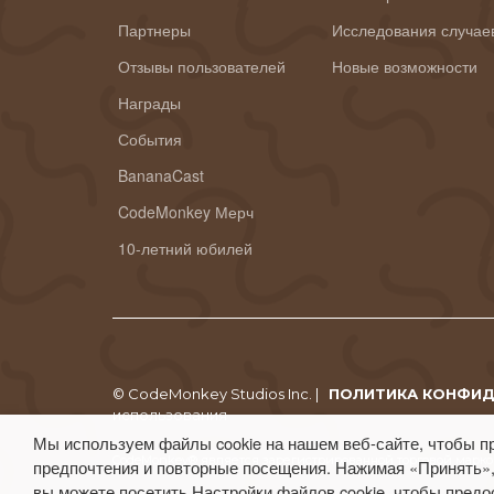
Партнеры
Исследования случае
Отзывы пользователей
Новые возможности
Награды
События
BananaCast
CodeMonkey Мерч
10-летний юбилей
© CodeMonkey Studios Inc. |
ПОЛИТИКА КОНФИ
использования
Мы используем файлы cookie на нашем веб-сайте, чтобы п
CodeMonkey® является зарегистрированной торговой маркой
предпочтения и повторные посещения. Нажимая «Принять»,
вы можете посетить Настройки файлов cookie, чтобы предо