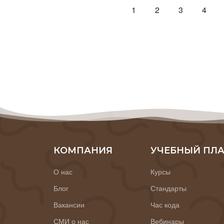
1
2
3
4
КОМПАНИЯ
УЧЕБНЫЙ ПЛ
О нас
Курсы
Блог
Стандарты
Вакансии
Час кода
СМИ о нас
Вебинары