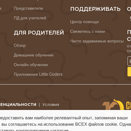
в
Представители
ПОДДЕРЖИВАТЬ
О
ПД для учителей
Центр помощи
Свяжитесь с нами
П
ДЛЯ РОДИТЕЛЕЙ
C
Часто задаваемые вопросы
Обзор
От
Co
Домашнее обучение
Онлайн обучение
Приложение Little Coders
ДЕНЦИАЛЬНОСТИ
|
Условия
редоставить вам наиболее релевантный опыт, запоминая ваши
 CodeMonkey Studios Ltd.
 вы соглашаетесь на использование ВСЕХ файлов cookie. Одна
ставить контролируемое согласие.