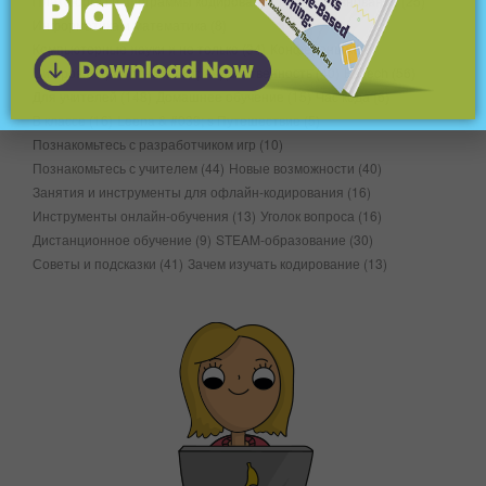
Платформы и программы кодирования
(12)
Соревнования
(25)
Информатика и математика
(8)
Компьютерные науки и не только
(34)
Конференции
(7)
Цифровая грамотность и гражданственность
(40)
EdTech
(56)
Для учителей
(148)
Домашнее обучение
(15)
Час кода
(6)
В классе
(16)
Leena & #039; s Путешествие
(5)
Познакомьтесь с разработчиком игр
(10)
Познакомьтесь с учителем
(44)
Новые возможности
(40)
Занятия и инструменты для офлайн-кодирования
(16)
Инструменты онлайн-обучения
(13)
Уголок вопроса
(16)
Дистанционное обучение
(9)
STEAM-образование
(30)
Советы и подсказки
(41)
Зачем изучать кодирование
(13)