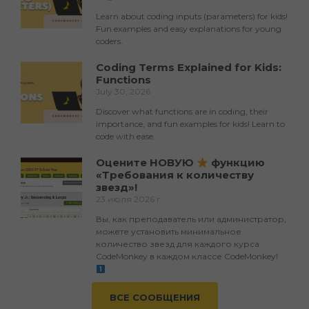
Learn about coding inputs (parameters) for kids!
Fun examples and easy explanations for young
coders.
Coding Terms Explained for Kids:
Functions
July 30, 2026
Discover what functions are in coding, their
importance, and fun examples for kids! Learn to
code with ease.
Оцените НОВУЮ
функцию
«Требования к количеству
звезд»!
23 июля 2026 г.
Вы, как преподаватель или администратор,
можете установить минимальное
количество звезд для каждого курса
CodeMonkey в каждом классе CodeMonkey!
ВСЕ СООБЩЕНИЯ