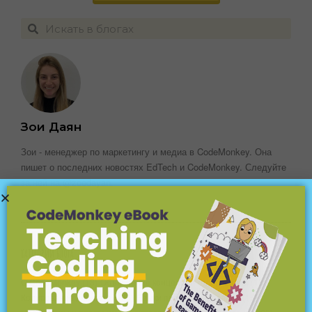
Зои Даян
Зои - менеджер по маркетингу и медиа в CodeMonkey. Она
пишет о последних новостях EdTech и CodeMonkey. Следуйте
за ней на @zoedayan.
КАТЕГОРИИ БЛОГА
О CodeMonkey
(18)
Объяснение концепций кодирования
(18)
Кодирование для детей
(45)
Языки программирования
(15)