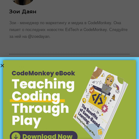
Зои Даян
Зои - менеджер по маркетингу и медиа в CodeMonkey. Она
пишет о последних новостях EdTech и CodeMonkey. Следуйте
за ней на @zoedayan.
КАТЕГОРИИ БЛОГА
О CodeMonkey
(18)
Объяснение концепций кодирования
(17)
Кодирование для детей
(45)
Языки программирования
(15)
Платформы и программы кодирования
(12)
Соревнования
(25)
Информатика и математика
(8)
Компьютерные науки и не только
(34)
Конференции
(7)
Цифровая грамотность и гражданственность
(39)
EdTech
(56)
Для учителей
(148)
Домашнее обучение
(15)
Час кода
(6)
В классе
(16)
Leena & #039; s Путешествие
(5)
Познакомьтесь с разработчиком игр
(10)