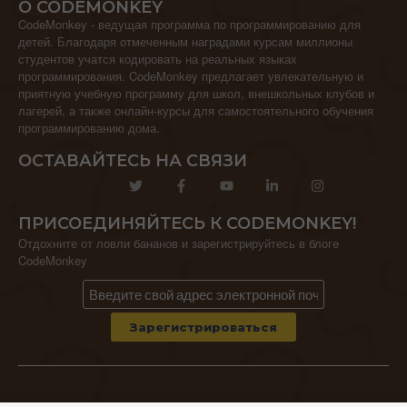
О CODEMONKEY
CodeMonkey - ведущая программа по программированию для
детей. Благодаря отмеченным наградами курсам миллионы
студентов учатся кодировать на реальных языках
программирования. CodeMonkey предлагает увлекательную и
приятную учебную программу для школ, внешкольных клубов и
лагерей, а также онлайн-курсы для самостоятельного обучения
программированию дома.
ОСТАВАЙТЕСЬ НА СВЯЗИ
ПРИСОЕДИНЯЙТЕСЬ К CODEMONKEY!
Отдохните от ловли бананов и зарегистрируйтесь в блоге
CodeMonkey