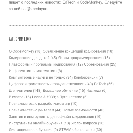
пишет о последних новостях EdTech и CodeMonkey. Следуйте
за ней на @zoedayan.
КАТЕГОРИИ БЛОГА
О CodeMonkey
(18)
Объяснение концепций кодирования
(18)
Кодирование для детей
(45)
Языки программирования
(15)
Платформы и программы кодирования
(12)
Соревнования
(25)
Информатика и математика
(8)
Компьютерные науки и не только
(34)
Конференции
(7)
Цифровая грамотность и гражданственность
(40)
EdTech
(56)
Для учителей
(148)
Домашнее обучение
(15)
Час кода
(6)
В классе
(16)
Leena & #039; s Путешествие
(5)
Познакомьтесь с разработчиком игр
(10)
Познакомьтесь с учителем
(44)
Новые возможности
(40)
Занятия и инструменты для офлайн-кодирования
(16)
Инструменты онлайн-обучения
(13)
Уголок вопроса
(16)
Дистанционное обучение
(9)
STEAM-образование
(30)