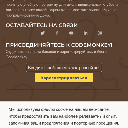
приятную учебную программу для школ, внешкольных клубов и
лагерей, а также онлайн-курсы для самостоятельного обучения
программированию дома.
ОСТАВАЙТЕСЬ НА СВЯЗИ
ПРИСОЕДИНЯЙТЕСЬ К CODEMONKEY!
Отдохните от ловли бананов и зарегистрируйтесь в блоге
CodeMonkey
© CodeMonkey Studios Inc.
Мы используем файлы cookie на нашем веб-сайте,
ПОЛИТИКА КОНФИДЕНЦИАЛЬНОСТИ
чтобы предоставить вам наиболее релевантный опыт,
Условия использования
запоминая ваши предпочтения и повторные посещения.