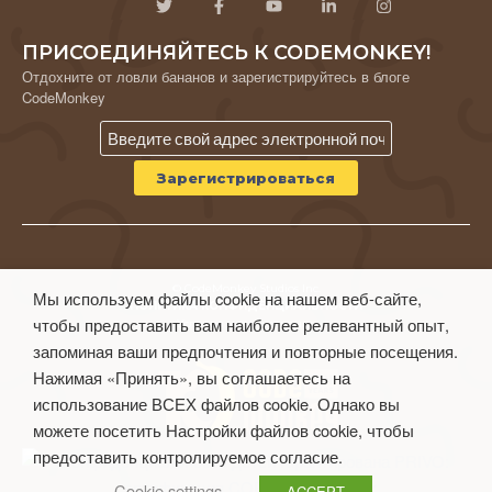
ПРИСОЕДИНЯЙТЕСЬ К CODEMONKEY!
Отдохните от ловли бананов и зарегистрируйтесь в блоге
CodeMonkey
© CodeMonkey Studios Inc.
Мы используем файлы cookie на нашем веб-сайте,
ПОЛИТИКА КОНФИДЕНЦИАЛЬНОСТИ
чтобы предоставить вам наиболее релевантный опыт,
Условия использования
запоминая ваши предпочтения и повторные посещения.
Нажимая «Принять», вы соглашаетесь на
использование ВСЕХ файлов cookie. Однако вы
можете посетить Настройки файлов cookie, чтобы
предоставить контролируемое согласие.
Cookie settings
ACCEPT