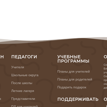
АН
ПЕДАГОГИ
УЧЕБНЫЕ
О
ПРОГРАММЫ
Co
Учителя
Бл
Планы для учителей
уч
Школьные округа
Co
Планы для родителей
пр
После школы
он
Подарить подарок
до
Летние лагеря
в
Представители
ПОДДЕРЖИВАТЬ
О
ПД для учителей