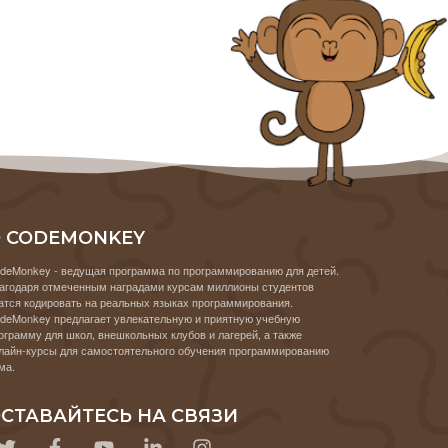
 CODEMONKEY
deMonkey - ведущая программа по программированию для детей.
агодаря отмеченным наградами курсам миллионы студентов
атся кодировать на реальных языках программирования.
deMonkey предлагает увлекательную и приятную учебную
ограмму для школ, внешкольных клубов и лагерей, а также
лайн-курсы для самостоятельного обучения программированию
ма.
СТАВАЙТЕСЬ НА СВЯЗИ