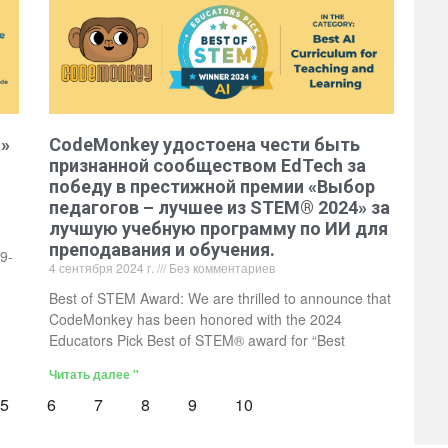
а»
CodeMonkey удостоена чести быть
признанной сообществом EdTech за
победу в престижной премии «Выбор
педагогов – лучшее из STEM® 2024» за
лучшую учебную программу по ИИ для
преподавания и обучения.
9-
4 сентября 2024 г.
Без комментариев
Best of STEM Award: We are thrilled to announce that
CodeMonkey has been honored with the 2024
Educators Pick Best of STEM® award for “Best
Читать далее "
5
6
7
8
9
10