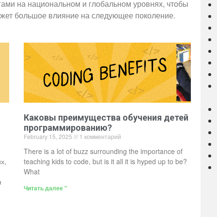
гами на национальном и глобальном уровнях, чтобы
ажет большое влияние на следующее поколение.
Каковы преимущества обучения детей
программированию?
February 15, 2025
1 комментарий
There is a lot of buzz surrounding the importance of
х,
teaching kids to code, but is it all it is hyped up to be?
What
я
Читать далее "