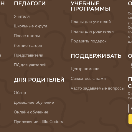
АН
ПЕДАГОГИ
УЧЕБНЫЕ
О
ПРОГРАММЫ
Co
Учителя
Бл
Планы для учителей
уч
Школьные округа
Co
Планы для родителей
пр
После школы
он
Подарить подарок
до
Летние лагеря
в
Представители
ПОДДЕРЖИВАТЬ
О
ПД для учителей
Центр помощи
Свяжитесь с нами
П
ДЛЯ РОДИТЕЛЕЙ
C
Часто задаваемые вопросы
Обзор
От
Co
Домашнее обучение
Онлайн обучение
Приложение Little Coders