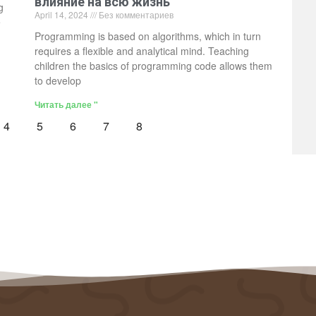
влияние на всю жизнь
g
April 14, 2024
Без комментариев
e
Programming is based on algorithms, which in turn
requires a flexible and analytical mind. Teaching
children the basics of programming code allows them
to develop
Читать далее "
4
5
6
7
8