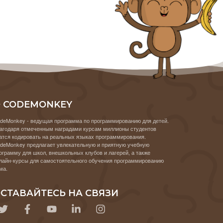
 CODEMONKEY
deMonkey - ведущая программа по программированию для детей.
агодаря отмеченным наградами курсам миллионы студентов
атся кодировать на реальных языках программирования.
deMonkey предлагает увлекательную и приятную учебную
ограмму для школ, внешкольных клубов и лагерей, а также
лайн-курсы для самостоятельного обучения программированию
ма.
СТАВАЙТЕСЬ НА СВЯЗИ