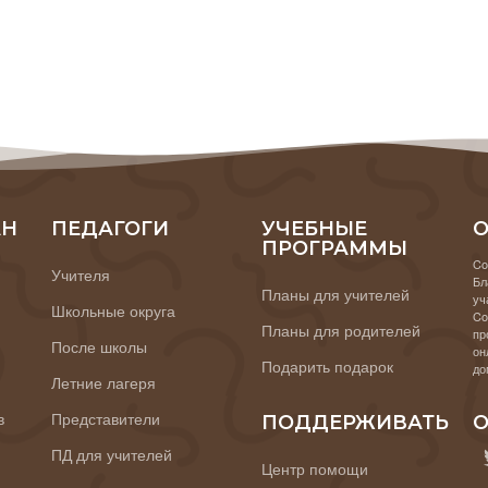
АН
ПЕДАГОГИ
УЧЕБНЫЕ
О
ПРОГРАММЫ
Co
Учителя
Бл
Планы для учителей
уч
Школьные округа
Co
Планы для родителей
пр
После школы
он
Подарить подарок
до
Летние лагеря
в
Представители
ПОДДЕРЖИВАТЬ
О
ПД для учителей
Центр помощи