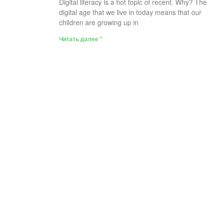
Digital literacy is a hot topic of recent. Why? The
digital age that we live in today means that our
children are growing up in
Читать далее "