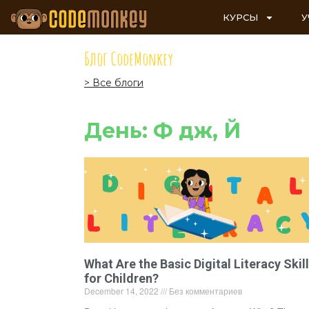
КУРСЫ
У
Блог CodeMonkey
> Все блоги
День: Ф дж, Й
What Are the Basic Digital Literacy Skil
for Children?
December 14, 2022
Без комментариев