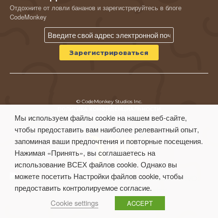
Отдохните от ловли бананов и зарегистрируйтесь в блоге
CodeMonkey
© CodeMonkey Studios Inc.
ПОЛИТИКА КОНФИДЕНЦИАЛЬНОСТИ
Мы используем файлы cookie на нашем веб-сайте,
Условия использования
чтобы предоставить вам наиболее релевантный опыт,
запоминая ваши предпочтения и повторные посещения.
Нажимая «Принять», вы соглашаетесь на
использование ВСЕХ файлов cookie. Однако вы
можете посетить Настройки файлов cookie, чтобы
предоставить контролируемое согласие.
Cookie settings
ACCEPT