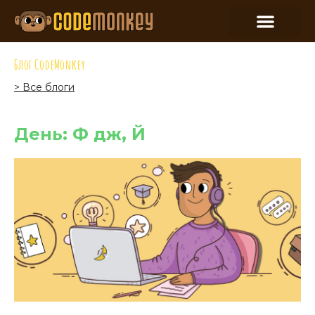
Блог CodeMonkey
> Все блоги
День: Ф дж, Й