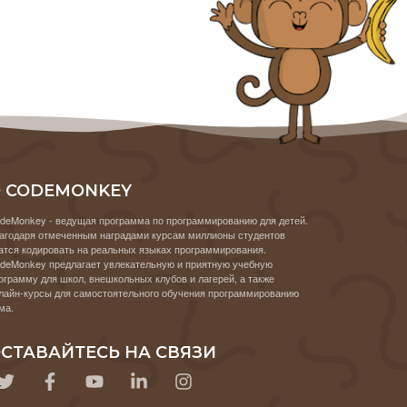
 CODEMONKEY
deMonkey - ведущая программа по программированию для детей.
агодаря отмеченным наградами курсам миллионы студентов
атся кодировать на реальных языках программирования.
deMonkey предлагает увлекательную и приятную учебную
ограмму для школ, внешкольных клубов и лагерей, а также
лайн-курсы для самостоятельного обучения программированию
ма.
СТАВАЙТЕСЬ НА СВЯЗИ