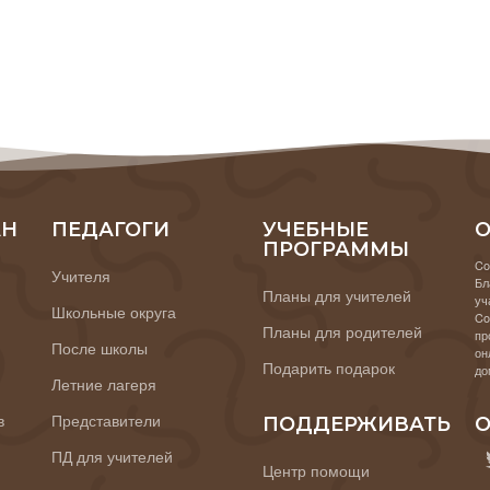
АН
ПЕДАГОГИ
УЧЕБНЫЕ
О
ПРОГРАММЫ
Co
Учителя
Бл
Планы для учителей
уч
Школьные округа
Co
Планы для родителей
пр
После школы
он
Подарить подарок
до
Летние лагеря
в
Представители
ПОДДЕРЖИВАТЬ
О
ПД для учителей
Центр помощи