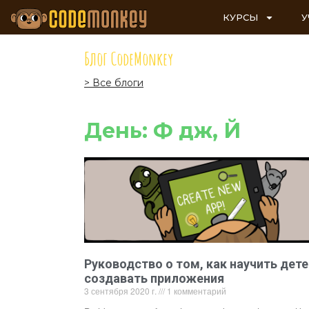
КУРСЫ
У
Блог CodeMonkey
> Все блоги
День: Ф дж, Й
Руководство о том, как научить дете
создавать приложения
3 сентября 2020 г.
1 комментарий