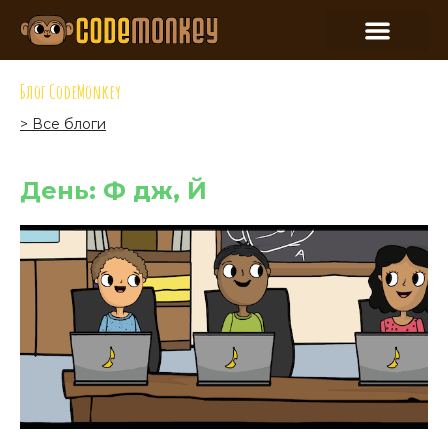
Блог CodeMonkey
> Все блоги
День: Ф дж, Й